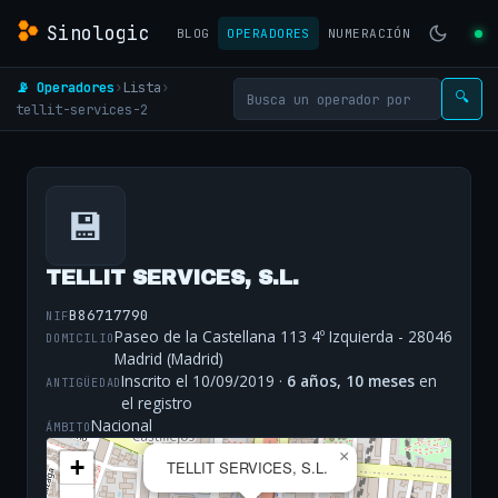
Sinologic
BLOG
OPERADORES
NUMERACIÓN
📡 Operadores
›
Lista
›
🔍
tellit-services-2
💾
TELLIT SERVICES, S.L.
B86717790
NIF
Paseo de la Castellana 113 4º Izquierda - 28046
DOMICILIO
Madrid (Madrid)
Inscrito el 10/09/2019 ·
6 años, 10 meses
en
ANTIGÜEDAD
el registro
Nacional
ÁMBITO
×
+
TELLIT SERVICES, S.L.