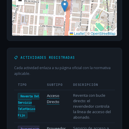
−
Leaflet
|
©
OpenStreetMap
📋 ACTIVIDADES REGISTRADAS
Cada actividad enlaza a su página oficial con la normativa
aplicable.
TIPO
SUBTIPO
DESCRIPCIÓN
Reventa con bucle
Acceso
Reventa Del
directo: el
Directo
Servicio
revendedor controla
Telefónico
la línea de acceso del
Fijo
abonado.
Servicio de acceso a
Proveedor
Transmisión