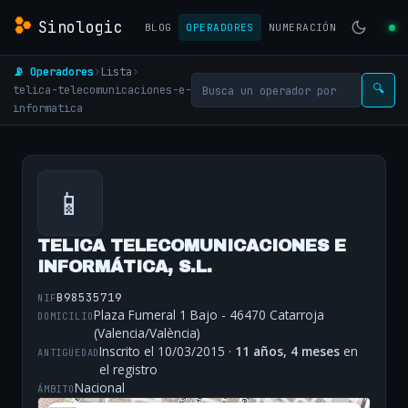
Sinologic
BLOG
OPERADORES
NUMERACIÓN
📡 Operadores
›
Lista
›
telica-telecomunicaciones-e-
🔍
informatica
📱
TELICA TELECOMUNICACIONES E
INFORMÁTICA, S.L.
B98535719
NIF
Plaza Fumeral 1 Bajo - 46470 Catarroja
DOMICILIO
(Valencia/València)
Inscrito el 10/03/2015 ·
11 años, 4 meses
en
ANTIGÜEDAD
el registro
Nacional
ÁMBITO