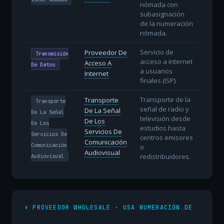
nómada con
subasignación
de la numeración
nómada.
Servicio de
Proveedor De
Transmisión
acceso a internet
Acceso A
De Datos
a usuarios
Internet
finales (ISP).
Transporte de la
Transporte
Transporte
señal de radio y
De La Señal
De La Señal
televisión desde
De Los
De Los
estudios hasta
Servicios De
Servicios De
centros emisores
Comunicación
Comunicación
o
Audiovisual
redistribuidores.
Audiovisual
⬆️ PROVEEDOR WHOLESALE · USA NUMERACIÓN DE