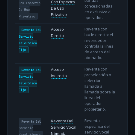
bandas
Con Espectro
Con Espectro
concesionadas
De Uso
De Uso
en exclusiva al
Privativo
Privativo
operador.
Reventa con
Acceso
Reventa Del
bucle directo: el
Directo
Servicio
revendedor
Telefónico
controla la línea
Fijo
de acceso del
abonado.
Reventa con
Acceso
Reventa Del
preselección o
Indirecto
Servicio
selección
Telefónico
llamada a
Fijo
llamada sobre la
línea del
operador
propietario.
Reventa
Reventa Del
Reventa Del
específica del
Servicio Vocal
Servicio
servicio vocal
Nómada
Vocal Nómada