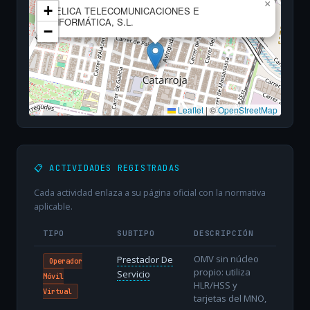
×
+
TELICA TELECOMUNICACIONES E
INFORMÁTICA, S.L.
−
Leaflet
|
©
OpenStreetMap
📋 ACTIVIDADES REGISTRADAS
Cada actividad enlaza a su página oficial con la normativa
aplicable.
TIPO
SUBTIPO
DESCRIPCIÓN
OMV sin núcleo
Prestador De
Operador
propio: utiliza
Servicio
Móvil
HLR/HSS y
Virtual
tarjetas del MNO,