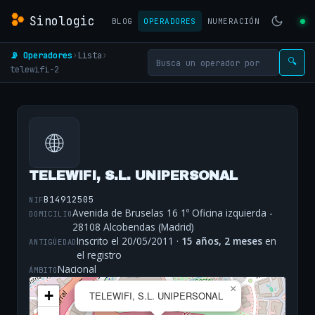
Sinologic
BLOG
OPERADORES
NUMERACIÓN
📡 Operadores
›
Lista
›
🔍
telewifi-2
🌐
TELEWIFI, S.L. UNIPERSONAL
B14912505
NIF
Avenida de Bruselas 16 1º Oficina izquierda -
DOMICILIO
28108 Alcobendas (Madrid)
Inscrito el 20/05/2011 ·
15 años, 2 meses
en
ANTIGÜEDAD
el registro
Nacional
ÁMBITO
×
+
TELEWIFI, S.L. UNIPERSONAL