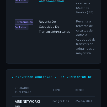
internet a
usuarios
finales (ISP).
Reventa a
Reventa De
Transmisión
terceros de
Capacidad De
De Datos
circuitos de
Transmisión/circuitos
datos o
capacidad de
transmisión
adquiridos en
mayorista.
⬆️ PROVEEDOR WHOLESALE · USA NUMERACIÓN DE
OPERADOR
TIPO
DESDE
WHOLESALE
AIRE NETWORKS
Geográfica
05/03/2024
DEL