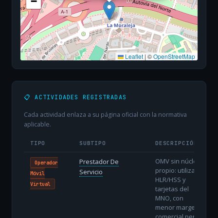
−
Leaflet
|
©
OpenStreetMap
📋 ACTIVIDADES REGISTRADAS
Cada actividad enlaza a su página oficial con la normativa
aplicable.
TIPO
SUBTIPO
DESCRIPCIÓN
OMV sin núcleo
Prestador De
Operador
propio: utiliza
Servicio
Móvil
HLR/HSS y
Virtual
tarjetas del
MNO, con
menor margen
comercial pero