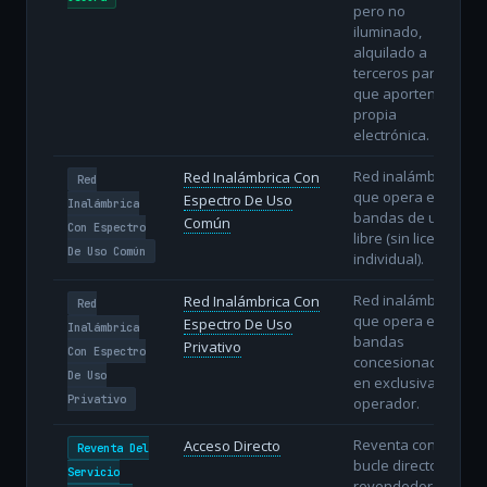
pero no
iluminado,
alquilado a
terceros para
que aporten su
propia
electrónica.
Red inalámbrica
Red Inalámbrica Con
Red
que opera en
Espectro De Uso
Inalámbrica
bandas de uso
Común
Con Espectro
libre (sin licencia
De Uso Común
individual).
Red inalámbrica
Red Inalámbrica Con
Red
que opera en
Espectro De Uso
Inalámbrica
bandas
Privativo
Con Espectro
concesionadas
De Uso
en exclusiva al
Privativo
operador.
Reventa con
Acceso Directo
Reventa Del
bucle directo: el
Servicio
revendedor