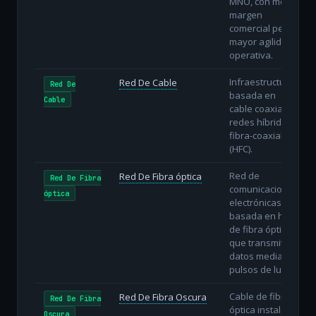
MNO, con menor
margen
comercial pero
mayor agilidad
operativa.
Infraestructura
Red De Cable
Red De
basada en
Cable
cable coaxial o
redes híbridas
fibra-coaxial
(HFC).
Red de
Red De Fibra óptica
Red De Fibra
comunicaciones
óptica
electrónicas
basada en hilos
de fibra óptica
que transmiten
datos mediante
pulsos de luz.
Cable de fibra
Red De Fibra Oscura
Red De Fibra
óptica instalado
Oscura