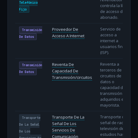
Telefónico
controla la línea
Fijo
de acceso del
abonado.
Servicio de
Proveedor De
Transmisión
acceso a
Acceso A Internet
De Datos
internet a
usuarios finales
(ISP).
Reventa a
Reventa De
Transmisión
terceros de
Capacidad De
De Datos
circuitos de
Transmisión/circuitos
datos o
capacidad de
transmisión
adquiridos en
mayorista.
Transporte de la
Transporte De La
Transporte
señal de radio y
Señal De Los
De La Señal
televisión desde
Servicios De
De Los
estudios hasta
Comunicación
Servicios De