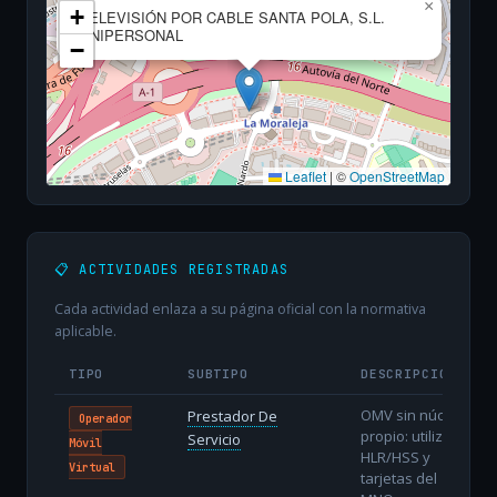
×
+
TELEVISIÓN POR CABLE SANTA POLA, S.L.
UNIPERSONAL
−
Leaflet
|
©
OpenStreetMap
📋 ACTIVIDADES REGISTRADAS
Cada actividad enlaza a su página oficial con la normativa
aplicable.
TIPO
SUBTIPO
DESCRIPCIÓN
OMV sin núcleo
Prestador De
Operador
propio: utiliza
Servicio
Móvil
HLR/HSS y
Virtual
tarjetas del