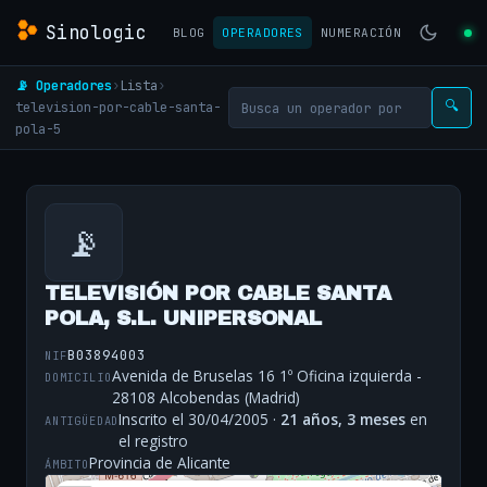
Sinologic
BLOG
OPERADORES
NUMERACIÓN
📡 Operadores
›
Lista
›
television-por-cable-santa-
🔍
pola-5
📡
TELEVISIÓN POR CABLE SANTA
POLA, S.L. UNIPERSONAL
B03894003
NIF
Avenida de Bruselas 16 1º Oficina izquierda -
DOMICILIO
28108 Alcobendas (Madrid)
Inscrito el 30/04/2005 ·
21 años, 3 meses
en
ANTIGÜEDAD
el registro
Provincia de Alicante
ÁMBITO