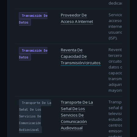
dedicados.
Servicio de
Proveedor De
Transmisión De
acceso a
Acceso A Internet
Datos
internet a
usuarios finale
(ISP).
Reventa a
Reventa De
Transmisión De
terceros de
Capacidad De
Datos
circuitos de
Transmisión/circuitos
datos o
capacidad de
transmisión
adquiridos en
mayorista.
Transporte de 
Transporte De La
Transporte De La
señal de radio 
Señal De Los
Señal De Los
televisión des
Servicios De
Servicios De
estudios hasta
Comunicación
Comunicación
centros
Audiovisual
Audiovisual
emisores o
redistribuidore