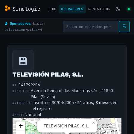
Sinologic
BLOG
OPERADORES
NUMERACIÓN
📡 Operadores
›
Lista
›
🔍
television-pilas-4
💾
TELEVISIÓN PILAS, S.L.
B41799206
NIF
Avenida Reina de las Marismas s/n - 41840
DOMICILIO
Pilas (Sevilla)
Inscrito el 30/04/2005 ·
21 años, 3 meses
en
ANTIGÜEDAD
el registro
Nacional
ÁMBITO
×
+
TELEVISIÓN PILAS, S.L.