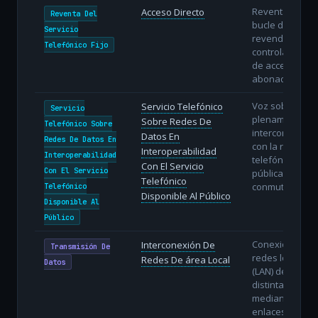
Reventa con
Acceso Directo
Reventa Del
bucle directo: e
Servicio
revendedor
Telefónico Fijo
controla la líne
de acceso del
abonado.
Voz sobre IP
Servicio Telefónico
Servicio
plenamente
Sobre Redes De
Telefónico Sobre
interconectada
Datos En
Redes De Datos En
con la red
Interoperabilidad
Interoperabilidad
telefónica
Con El Servicio
Con El Servicio
pública
Telefónico
conmutada.
Telefónico
Disponible Al Público
Disponible Al
Público
Conexión de
Interconexión De
Transmisión De
redes locales
Redes De área Local
Datos
(LAN) de
distintas sedes
mediante
enlaces