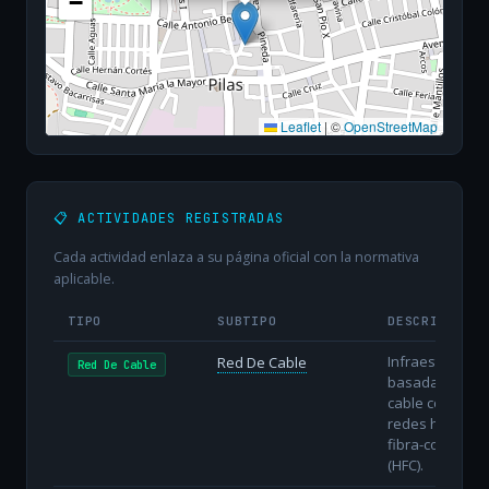
−
Leaflet
|
©
OpenStreetMap
📋 ACTIVIDADES REGISTRADAS
Cada actividad enlaza a su página oficial con la normativa
aplicable.
TIPO
SUBTIPO
DESCRIPCIÓN
Infraestructura
Red De Cable
Red De Cable
basada en
cable coaxial o
redes híbridas
fibra-coaxial
(HFC).