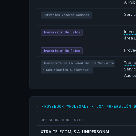
Al Púb
Servi
Servicios Vocales Nómadas
Inter
Transmisión De Datos
área L
Provee
Transmisión De Datos
Transp
Transporte De La Señal De Los Servicios
Servic
De Comunicación Audiovisual
Audiov
⬆️ PROVEEDOR WHOLESALE · USA NUMERACIÓN 
OPERADOR WHOLESALE
XTRA TELECOM, S.A. UNIPERSONAL