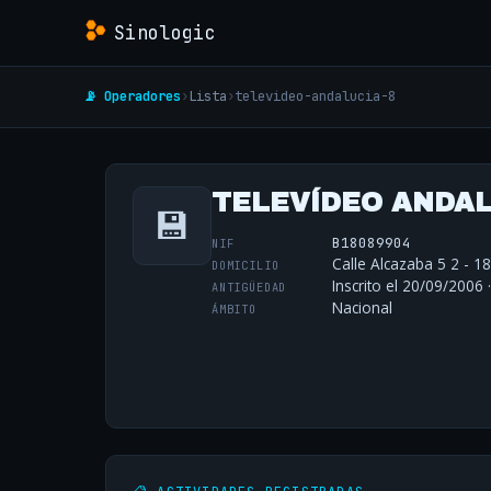
Sinologic
📡 Operadores
›
Lista
›
televideo-andalucia-8
TELEVÍDEO ANDALU
💾
B18089904
NIF
Calle Alcazaba 5 2 - 1
DOMICILIO
Inscrito el 20/09/2006 
ANTIGÜEDAD
Nacional
ÁMBITO