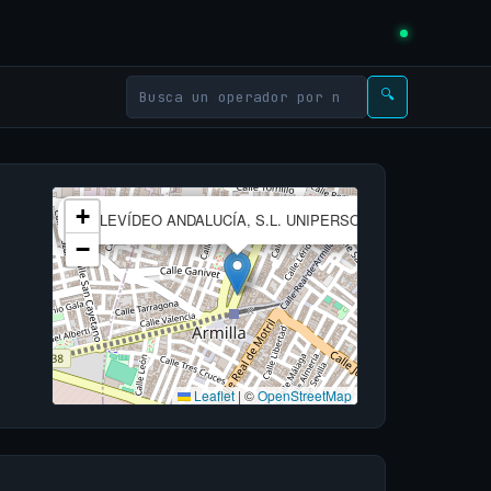
🔍
×
+
TELEVÍDEO ANDALUCÍA, S.L. UNIPERSONAL
−
Leaflet
|
©
OpenStreetMap