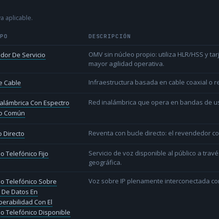
a aplicable.
IPO
DESCRIPCIÓN
OMV sin núcleo propio: utiliza HLR/HSS y t
dor De Servicio
mayor agilidad operativa.
Infraestructura basada en cable coaxial o re
e Cable
Red inalámbrica que opera en bandas de uso l
alámbrica Con Espectro
o Común
Reventa con bucle directo: el revendedor co
 Directo
Servicio de voz disponible al público a trav
io Telefónico Fijo
geográfica.
Voz sobre IP plenamente interconectada con
io Telefónico Sobre
 De Datos En
perabilidad Con El
io Telefónico Disponible