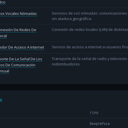
lico
Servicios de voz nómadas: comunicaciones d
cios Vocales Nómadas
sin atadura geográfica.
Conexión de redes locales (LAN) de distint
conexión De Redes De
ocal
Servicio de acceso a internet a usuarios fina
dor De Acceso A Internet
Transporte de la señal de radio y televisió
orte De La Señal De Los
redistribuidores.
ios De Comunicación
isual
DE
TIPO
Geográfica