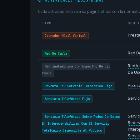
📋 ACTIVIDADES REGISTRADAS
Cada actividad enlaza a su página oficial con la normativ
TIPO
SUBT
Presta
Operador Móvil Virtual
Red D
Red De Cable
Red In
Red Inalámbrica Con Espectro De Uso
De Us
Común
Acceso
Reventa Del Servicio Telefónico Fijo
Servic
Servicio Telefónico Fijo
Servic
Servicio Telefónico Sobre Redes De Datos
Redes
En Interoperabilidad Con El Servicio
Intero
Telefónico Disponible Al Público
Servic