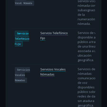
servicio vocal
Vocal Nómada
nómada con
subasignación
de la
numeración
nómada.
Servicio de voz
Servicio Telefónico
Servicio
disponible al
Fijo
Telefónico
público a través
Fijo
de una línea fija
asociada a una
ubicación
geográfica.
Servicios de voz
Servicios Vocales
Servicios
nómadas:
Nómadas
Vocales
comunicaciones
Nómadas
de voz
disponibles al
público sobre
redes de datos
sin atadura
geográfica.