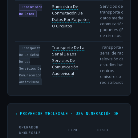
Servicios de
Suministro De
Transmisión
transporte de
Conmutación De
De Datos
datos mediante
Datos Por Paquetes
conmutación de
O Circuitos
paquetes (IP) o
de circuitos.
Transporte de la
Transporte De La
Transporte
señal de radio y
Señal De Los
De La Señal
televisión desde
Servicios De
De Los
estudios hasta
Comunicación
Servicios De
centros
Audiovisual
Comunicación
emisores o
redistribuidores.
Audiovisual
⬆️ PROVEEDOR WHOLESALE · USA NUMERACIÓN DE
OPERADOR
TIPO
DESDE
WHOLESALE