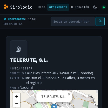
Sinologic
BLOG
OPERADORES
NUMERACIÓN
📡 Operadores
›
Lista
›
🔍
telerute-12
📡
TELERUTE, S.L.
B14408249
NIF
Calle Blas Infante 48 - 14960 Rute (Córdoba)
DOMICILIO
Inscrito el 30/04/2005 ·
21 años, 3 meses
en
ANTIGÜEDAD
el registro
Nacional
ÁMBITO
×
+
TELERUTE, S.L.
−