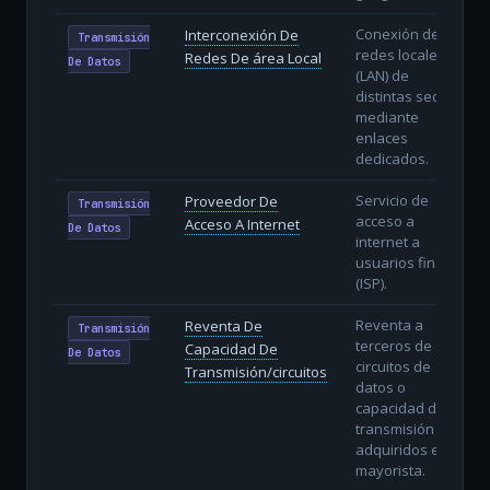
Conexión de
Interconexión De
Transmisión
redes locales
Redes De área Local
De Datos
(LAN) de
distintas sedes
mediante
enlaces
dedicados.
Servicio de
Proveedor De
Transmisión
acceso a
Acceso A Internet
De Datos
internet a
usuarios finales
(ISP).
Reventa a
Reventa De
Transmisión
terceros de
Capacidad De
De Datos
circuitos de
Transmisión/circuitos
datos o
capacidad de
transmisión
adquiridos en
mayorista.