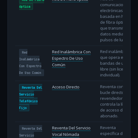
comunicaciones
óptica
electrónicas
basada en hilos
de fibra óptica
que transmiten
datos mediante
pulsos de luz.
Red inalámbrica
Red Inalámbrica Con
Red
que opera en
Espectro De Uso
Inalámbrica
bandas de uso
Común
Con Espectro
libre (sin licencia
De Uso Común
individual).
Reventa con
Acceso Directo
Reventa Del
bucle directo: el
Servicio
revendedor
Telefónico
controla la línea
Fijo
de acceso del
abonado.
Reventa
Reventa Del Servicio
Reventa Del
específica del
Vocal Nómada
Servicio