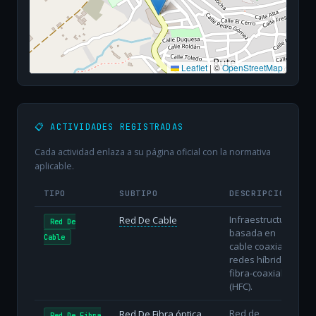
Leaflet
|
©
OpenStreetMap
📋 ACTIVIDADES REGISTRADAS
Cada actividad enlaza a su página oficial con la normativa
aplicable.
TIPO
SUBTIPO
DESCRIPCIÓN
Infraestructura
Red De Cable
Red De
basada en
Cable
cable coaxial o
redes híbridas
fibra-coaxial
(HFC).
Red de
Red De Fibra óptica
Red De Fibra