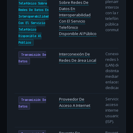
plenamente
Sobre Redes De
Telefónico Sobre
interconectada
Datos En
Redes De Datos En
con la red
Interoperabilidad
Interoperabilidad
telefónica
Con El Servicio
Con El Servicio
pública
Telefónico
conmutada.
Telefónico
Disponible Al Público
Disponible Al
Público
Conexión de
Interconexión De
Transmisión De
redes locales
Redes De área Local
Datos
(LAN) de
distintas sedes
mediante
enlaces
dedicados.
Servicio de
Proveedor De
Transmisión De
acceso a
Acceso A Internet
Datos
internet a
usuarios finale
(ISP).
Reventa a
Reventa De