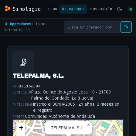
Sinologic
BLOG
OPERADORES
NUMERACIÓN
📡 Operadores
›
Lista
›
🔍
telepalma-10
📡
TELEPALMA, S.L.
B21166004
NIF
Plaza Quince de Agosto Local 10 - 21700
DOMICILIO
Palma del Condado, La (Huelva)
Inscrito el 30/04/2005 ·
21 años, 3 meses
en
ANTIGÜEDAD
el registro
Comunidad Autónoma de Andalucía
ÁMBITO
×
+
TELEPALMA, S.L.