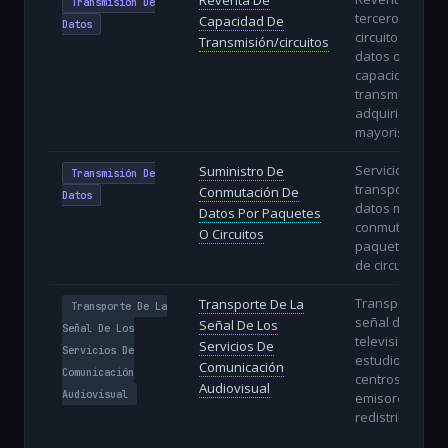
Transmisión De
terceros de
Capacidad De
Datos
circuitos de
Transmisión/circuitos
datos o
capacidad de
transmisión
adquiridos en
mayorista.
Servicios de
Suministro De
Transmisión De
transporte de
Conmutación De
Datos
datos mediant
Datos Por Paquetes
conmutación d
O Circuitos
paquetes (IP) o
de circuitos.
Transporte de 
Transporte De La
Transporte De La
señal de radio 
Señal De Los
Señal De Los
televisión des
Servicios De
Servicios De
estudios hasta
Comunicación
Comunicación
centros
Audiovisual
Audiovisual
emisores o
redistribuidore