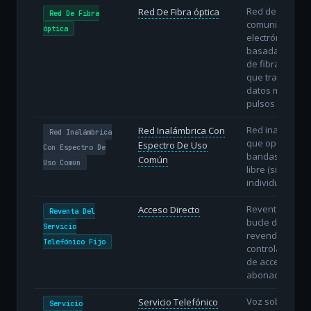
Red de
Red De Fibra óptica
Red De Fibra
comunicacione
óptica
electrónicas
basada en hilo
de fibra óptica
que transmiten
datos mediant
pulsos de luz.
Red inalámbric
Red Inalámbrica Con
Red Inalámbrica
que opera en
Espectro De Uso
Con Espectro De
bandas de uso
Común
Uso Común
libre (sin licenc
individual).
Reventa con
Acceso Directo
Reventa Del
bucle directo: e
Servicio
revendedor
Telefónico Fijo
controla la líne
de acceso del
abonado.
Voz sobre IP
Servicio Telefónico
Servicio