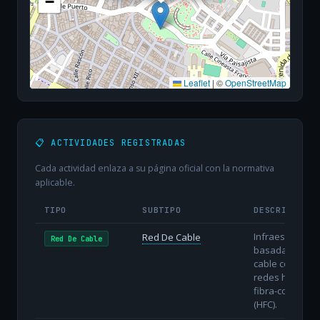
−
Leaflet
|
©
OpenStreetMap
📋 ACTIVIDADES REGISTRADAS
Cada actividad enlaza a su página oficial con la normativa
aplicable.
TIPO
SUBTIPO
DESCRIPCIÓN
Infraestructura
Red De Cable
Red De Cable
basada en
cable coaxial o
redes híbridas
fibra-coaxial
(HFC).