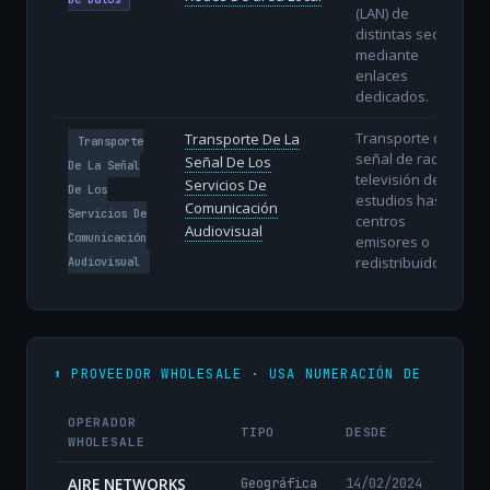
(LAN) de
distintas sedes
mediante
enlaces
dedicados.
Transporte de la
Transporte De La
Transporte
señal de radio y
Señal De Los
De La Señal
televisión desde
Servicios De
De Los
estudios hasta
Comunicación
Servicios De
centros
Audiovisual
Comunicación
emisores o
redistribuidores.
Audiovisual
⬆️ PROVEEDOR WHOLESALE · USA NUMERACIÓN DE
OPERADOR
TIPO
DESDE
WHOLESALE
AIRE NETWORKS
Geográfica
14/02/2024