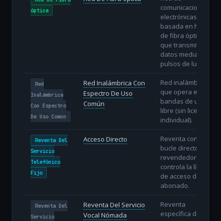
comunicaciones
óptica
electrónicas
basada en hilos
de fibra óptica
que transmiten
datos mediante
pulsos de luz.
Red inalámbrica
Red Inalámbrica Con
Red
que opera en
Espectro De Uso
Inalámbrica
bandas de uso
Común
Con Espectro
libre (sin licencia
De Uso Común
individual).
Reventa con
Acceso Directo
Reventa Del
bucle directo: el
Servicio
revendedor
Telefónico
controla la línea
Fijo
de acceso del
abonado.
Reventa
Reventa Del Servicio
Reventa Del
específica del
Vocal Nómada
Servicio