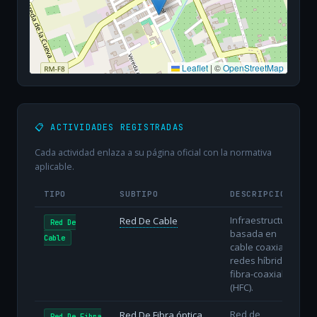
Leaflet
|
©
OpenStreetMap
📋 ACTIVIDADES REGISTRADAS
Cada actividad enlaza a su página oficial con la normativa
aplicable.
TIPO
SUBTIPO
DESCRIPCIÓN
Infraestructura
Red De Cable
Red De
basada en
Cable
cable coaxial o
redes híbridas
fibra-coaxial
(HFC).
Red de
Red De Fibra óptica
Red De Fibra