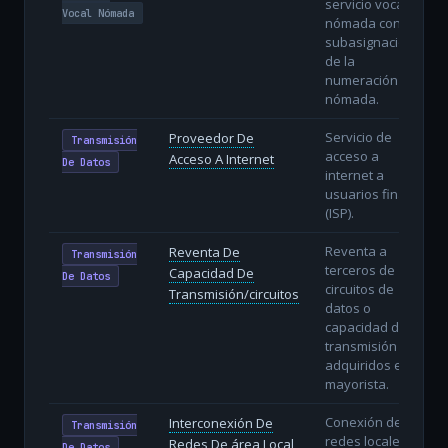
servicio vocal
Vocal Nómada
nómada con
subasignación
de la
numeración
nómada.
Servicio de
Proveedor De
Transmisión
acceso a
Acceso A Internet
De Datos
internet a
usuarios finales
(ISP).
Reventa a
Reventa De
Transmisión
terceros de
Capacidad De
De Datos
circuitos de
Transmisión/circuitos
datos o
capacidad de
transmisión
adquiridos en
mayorista.
Conexión de
Interconexión De
Transmisión
redes locales
Redes De área Local
De Datos