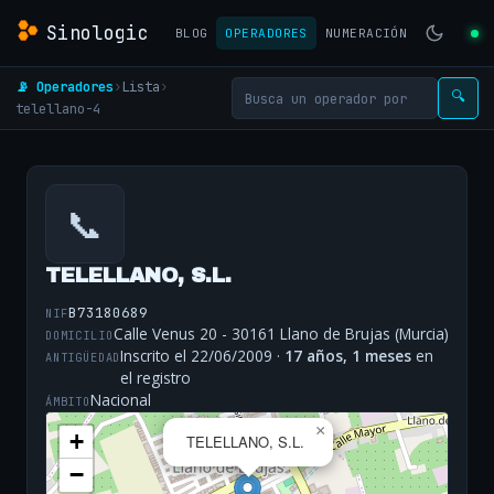
Sinologic
BLOG
OPERADORES
NUMERACIÓN
📡 Operadores
›
Lista
›
🔍
telellano-4
📞
TELELLANO, S.L.
B73180689
NIF
Calle Venus 20 - 30161 Llano de Brujas (Murcia)
DOMICILIO
Inscrito el 22/06/2009 ·
17 años, 1 meses
en
ANTIGÜEDAD
el registro
Nacional
ÁMBITO
×
+
TELELLANO, S.L.
−