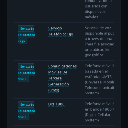
comunicación a
usuarios con
dispositivos
móviles.
Servicio de voz
Servicio
Servicio
disponible al público
Telefónico Fijo
Telefónico
a través de una
Fijo
línea fija asociada a
una ubicación
geográfica.
Telefonía móvil 3G
Comunicaciones
Servicio
basada en el
Móviles De
Telefónico
estándar UMTS
Tercera
Móvil
(Universal Mobile
Generación
Telecommunications
(umts)
System).
Telefonía móvil 2G
Dcs 1800
Servicio
en banda 1800 MHz
Telefónico
(Digital Cellular
Móvil
System).