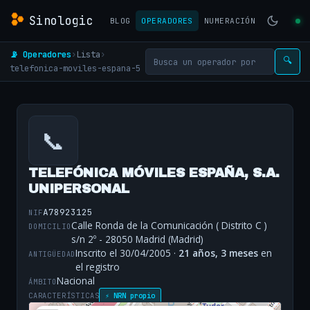
Sinologic
BLOG
OPERADORES
NUMERACIÓN
📡 Operadores
›
Lista
›
🔍
telefonica-moviles-espana-5
📞
TELEFÓNICA MÓVILES ESPAÑA, S.A.
UNIPERSONAL
A78923125
NIF
Calle Ronda de la Comunicación ( Distrito C )
DOMICILIO
s/n 2º - 28050 Madrid (Madrid)
Inscrito el 30/04/2005 ·
21 años, 3 meses
en
ANTIGÜEDAD
el registro
Nacional
ÁMBITO
CARACTERÍSTICAS
⚡ NRN propio