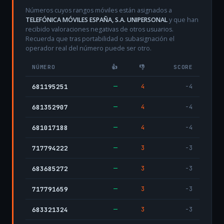
Números cuyos rangos móviles están asignados a
TELEFÓNICA MÓVILES ESPAÑA, S.A. UNIPERSONAL
y que han
recibido valoraciones negativas de otros usuarios.
Recuerda que tras portabilidad o subasignación el
operador real del número puede ser otro.
NÚMERO
👍
👎
SCORE
—
4
-4
681195251
—
4
-4
681352907
—
4
-4
681017188
—
3
-3
717794222
—
3
-3
683685272
—
3
-3
717791659
—
3
-3
683321324