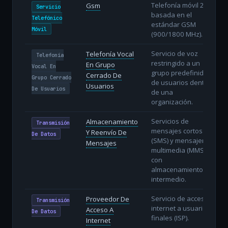
Telefonía móvil 2G
Gsm
Servicio
basada en el
Telefónico
estándar GSM
Móvil
(900/1800 MHz).
Servicio de voz
Telefonía Vocal
Telefonía
restringido a un
En Grupo
Vocal En
grupo predefinido
Cerrado De
Grupo Cerrado
de usuarios dentro
Usuarios
De Usuarios
de una
organización.
Servicios de
Almacenamiento
Transmisión
mensajes cortos
Y Reenvío De
De Datos
(SMS) y mensajería
Mensajes
multimedia (MMS)
con
almacenamiento
intermedio.
Servicio de acceso a
Proveedor De
Transmisión
internet a usuarios
Acceso A
De Datos
finales (ISP).
Internet