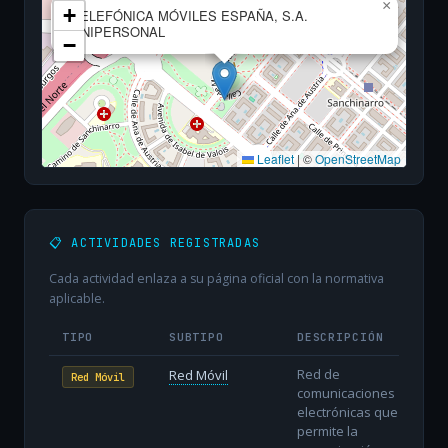
×
+
TELEFÓNICA MÓVILES ESPAÑA, S.A.
UNIPERSONAL
−
Leaflet
|
©
OpenStreetMap
📋 ACTIVIDADES REGISTRADAS
Cada actividad enlaza a su página oficial con la normativa
aplicable.
TIPO
SUBTIPO
DESCRIPCIÓN
Red de
Red Móvil
Red Móvil
comunicaciones
electrónicas que
permite la