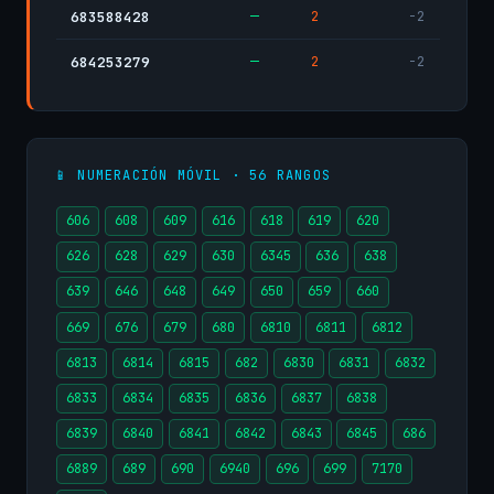
—
2
-2
683588428
—
2
-2
684253279
📱 NUMERACIÓN MÓVIL · 56 RANGOS
606
608
609
616
618
619
620
626
628
629
630
6345
636
638
639
646
648
649
650
659
660
669
676
679
680
6810
6811
6812
6813
6814
6815
682
6830
6831
6832
6833
6834
6835
6836
6837
6838
6839
6840
6841
6842
6843
6845
686
6889
689
690
6940
696
699
7170