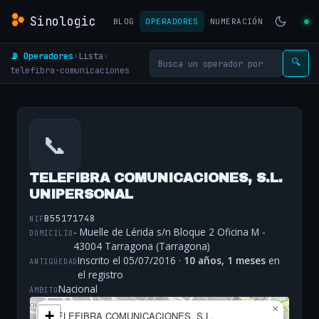
Sinologic
BLOG
OPERADORES
NUMERACIÓN
📡 Operadores
›
Lista
›
🔍
telefibra-comunicaciones
📞
TELEFIBRA COMUNICACIONES, S.L.
UNIPERSONAL
B55171748
NIF
- Muelle de Lérida s/n Bloque 2 Oficina M -
DOMICILIO
43004 Tarragona (Tarragona)
Inscrito el 05/07/2016 ·
10 años, 1 meses
en
ANTIGÜEDAD
el registro
Nacional
ÁMBITO
×
+
TELEFIBRA COMUNICACIONES, S.L.