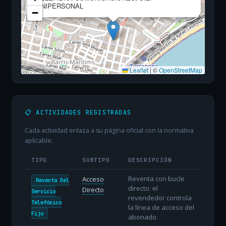
UNIPERSONAL
−
Leaflet
|
©
OpenStreetMap
📋 ACTIVIDADES REGISTRADAS
Cada actividad enlaza a su página oficial con la normativa
aplicable.
TIPO
SUBTIPO
DESCRIPCIÓN
Reventa con bucle
Acceso
Reventa Del
directo: el
Directo
Servicio
revendedor controla
Telefónico
la línea de acceso del
Fijo
abonado.