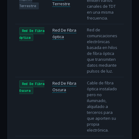
emiten varios
Terrestre
canales de TDT
Terrestre
en una misma
frecuencia.
Red de
Red De Fibra
Red De Fibra
comunicaciones
óptica
óptica
electrónicas
basada en hilos
de fibra óptica
que transmiten
datos mediante
pulsos de luz.
Cable de fibra
Red De Fibra
Red De Fibra
óptica instalado
Oscura
Oscura
pero no
iluminado,
alquilado a
terceros para
que aporten su
propia
electrónica.