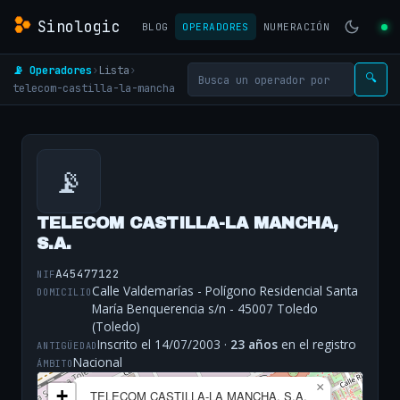
Sinologic
BLOG
OPERADORES
NUMERACIÓN
📡 Operadores
›
Lista
›
🔍
telecom-castilla-la-mancha
📡
TELECOM CASTILLA-LA MANCHA,
S.A.
A45477122
NIF
Calle Valdemarías - Polígono Residencial Santa
DOMICILIO
María Benquerencia s/n - 45007 Toledo
(Toledo)
Inscrito el 14/07/2003 ·
23 años
en el registro
ANTIGÜEDAD
Nacional
ÁMBITO
×
+
TELECOM CASTILLA-LA MANCHA, S.A.