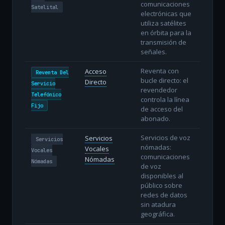
comunicaciones
Satelital
electrónicas que
utiliza satélites
en órbita para la
transmisión de
señales.
Reventa con
Acceso
Reventa Del
bucle directo: el
Directo
Servicio
revendedor
Telefónico
controla la línea
Fijo
de acceso del
abonado.
Servicios de voz
Servicios
Servicios
nómadas:
Vocales
Vocales
comunicaciones
Nómadas
Nómadas
de voz
disponibles al
público sobre
redes de datos
sin atadura
geográfica.