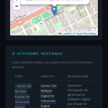
−
Leaflet
|
©
OpenStreetMap
📋 ACTIVIDADES REGISTRADAS
Cada actividad enlaza a su página oficial con la normativa
aplicable.
TIPO
SUBTIPO
DESCRIPCIÓN
Operador
Gestor Del
Gestor Del
encargado de
Múltiple
Múltiple
gestionar el
Digital De
Digital De
múltiplex digital
Televisión
Televisión
por el que se
Digital
Digital