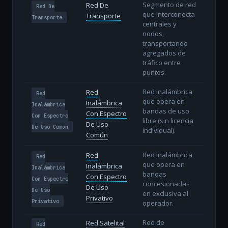
Segmento de red
Red De
Red De
que interconecta
Transporte
Transporte
centrales y
nodos,
transportando
agregados de
tráfico entre
puntos.
Red inalámbrica
Red
Red
que opera en
Inalámbrica
Inalámbrica
bandas de uso
Con Espectro
Con Espectro
libre (sin licencia
De Uso
De Uso Común
individual).
Común
Red inalámbrica
Red
Red
que opera en
Inalámbrica
Inalámbrica
bandas
Con Espectro
Con Espectro
concesionadas
De Uso
De Uso
en exclusiva al
Privativo
Privativo
operador.
Red de
Red Satelital
Red