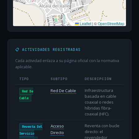
Leaflet
|
©
OpenStreetMap
📋 ACTIVIDADES REGISTRADAS
Cada actividad enlaza a su página oficial con la normativa
aplicable.
TIPO
SUBTIPO
DESCRIPCIÓN
Infraestructura
Red De Cable
Red De
basada en cable
Cable
coaxial o redes
híbridas fibra-
coaxial (HFC).
Reventa con bucle
Acceso
Reventa Del
directo: el
Directo
Servicio
revendedor