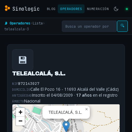
Sinologic
BLOG
OPERADORES
NUMERACIÓN
📡 Operadores
›
Lista
›
🔍
telealcala-3
💾
TELEALCALÁ, S.L.
B72143027
NIF
Calle El Pozo 16 - 11693 Alcalá del Valle (Cádiz)
DOMICILIO
Inscrito el 04/08/2009 ·
17 años
en el registro
ANTIGÜEDAD
Nacional
ÁMBITO
×
+
TELEALCALÁ, S.L.
−