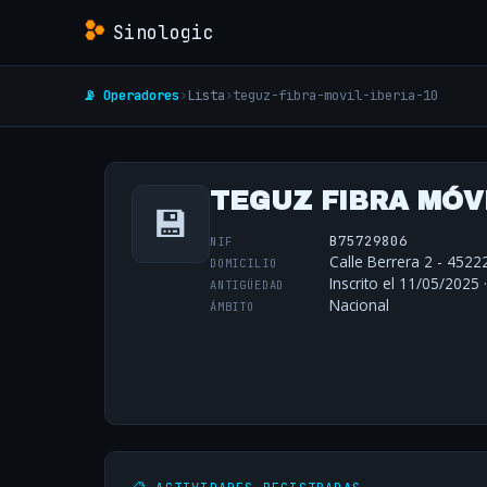
Sinologic
📡 Operadores
›
Lista
›
teguz-fibra-movil-iberia-10
TEGUZ FIBRA MÓVIL
💾
B75729806
NIF
Calle Berrera 2 - 4522
DOMICILIO
Inscrito el 11/05/2025 
ANTIGÜEDAD
Nacional
ÁMBITO