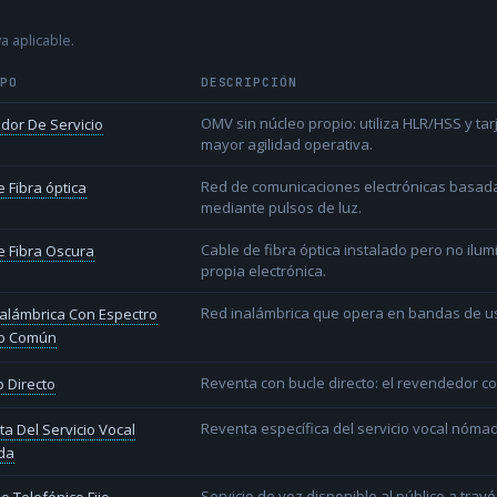
a aplicable.
IPO
DESCRIPCIÓN
OMV sin núcleo propio: utiliza HLR/HSS y t
dor De Servicio
mayor agilidad operativa.
Red de comunicaciones electrónicas basada 
 Fibra óptica
mediante pulsos de luz.
Cable de fibra óptica instalado pero no ilu
 Fibra Oscura
propia electrónica.
Red inalámbrica que opera en bandas de uso l
alámbrica Con Espectro
o Común
Reventa con bucle directo: el revendedor co
 Directo
Reventa específica del servicio vocal nóm
a Del Servicio Vocal
da
Servicio de voz disponible al público a trav