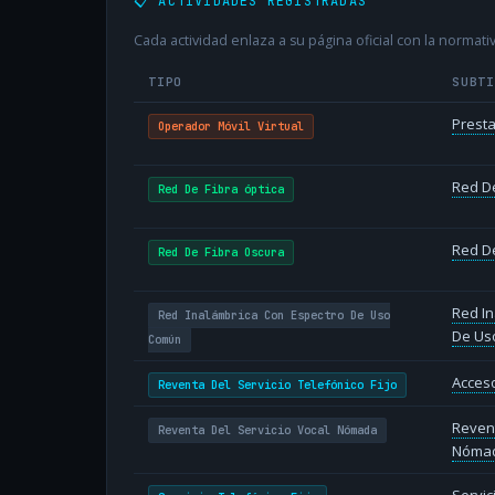
📋 ACTIVIDADES REGISTRADAS
Cada actividad enlaza a su página oficial con la normativ
TIPO
SUBT
Presta
Operador Móvil Virtual
Red De
Red De Fibra óptica
Red De
Red De Fibra Oscura
Red In
Red Inalámbrica Con Espectro De Uso
De Us
Común
Acceso
Reventa Del Servicio Telefónico Fijo
Revent
Reventa Del Servicio Vocal Nómada
Nóma