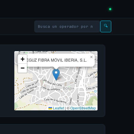
🔍
×
+
TEGUZ FIBRA MÓVIL IBERIA, S.L.
−
Leaflet
|
©
OpenStreetMap