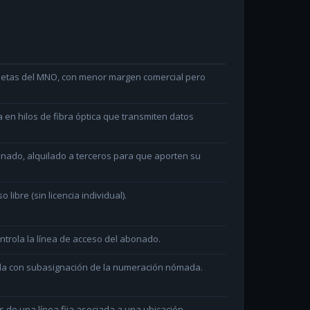
arjetas del MNO, con menor margen comercial pero
en hilos de fibra óptica que transmiten datos
minado, alquilado a terceros para que aporten su
ibre (sin licencia individual).
ntrola la línea de acceso del abonado.
ada con subasignación de la numeración nómada.
és de una línea fija asociada a una ubicación