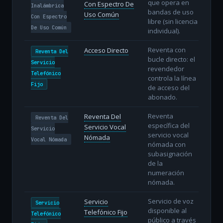
que opera en
Con Espectro De
Inalámbrica
bandas de uso
Uso Común
Con Espectro
libre (sin licencia
De Uso Común
individual).
Reventa con
Acceso Directo
Reventa Del
bucle directo: el
Servicio
revendedor
Telefónico
controla la línea
Fijo
de acceso del
abonado.
Reventa
Reventa Del
Reventa Del
específica del
Servicio Vocal
Servicio
servicio vocal
Nómada
Vocal Nómada
nómada con
subasignación
de la
numeración
nómada.
Servicio de voz
Servicio
Servicio
disponible al
Telefónico Fijo
Telefónico
público a través