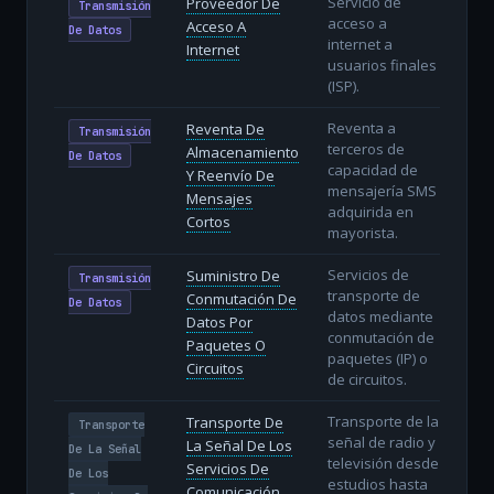
Servicio de
Proveedor De
Transmisión
acceso a
Acceso A
De Datos
internet a
Internet
usuarios finales
(ISP).
Reventa a
Reventa De
Transmisión
terceros de
Almacenamiento
De Datos
capacidad de
Y Reenvío De
mensajería SMS
Mensajes
adquirida en
Cortos
mayorista.
Servicios de
Suministro De
Transmisión
transporte de
Conmutación De
De Datos
datos mediante
Datos Por
conmutación de
Paquetes O
paquetes (IP) o
Circuitos
de circuitos.
Transporte de la
Transporte De
Transporte
señal de radio y
La Señal De Los
De La Señal
televisión desde
Servicios De
De Los
estudios hasta
Comunicación