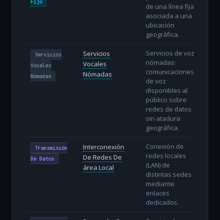
Fijo
de una línea fija
asociada a una
ubicación
geográfica.
Servicios de voz
Servicios
Servicios
nómadas:
Vocales
Vocales
comunicaciones
Nómadas
Nómadas
de voz
disponibles al
público sobre
redes de datos
sin atadura
geográfica.
Conexión de
Interconexión
Transmisión
redes locales
De Redes De
De Datos
(LAN) de
área Local
distintas sedes
mediante
enlaces
dedicados.