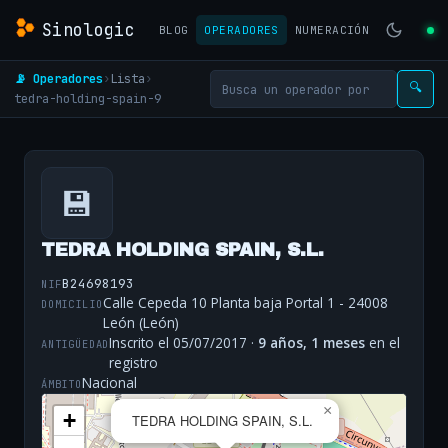
Sinologic
BLOG
OPERADORES
NUMERACIÓN
📡 Operadores
›
Lista
›
🔍
tedra-holding-spain-9
💾
TEDRA HOLDING SPAIN, S.L.
B24698193
NIF
Calle Cepeda 10 Planta baja Portal 1 - 24008
DOMICILIO
León (León)
Inscrito el 05/07/2017 ·
9 años, 1 meses
en el
ANTIGÜEDAD
registro
Nacional
ÁMBITO
×
+
TEDRA HOLDING SPAIN, S.L.