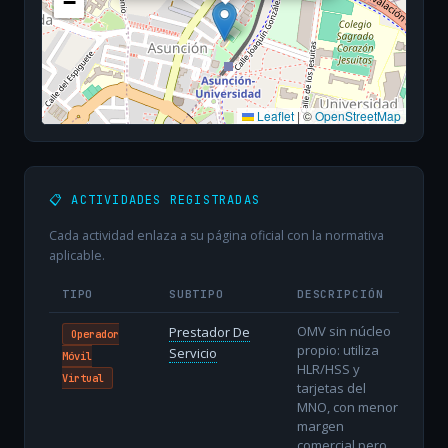
−
Leaflet
|
©
OpenStreetMap
📋 ACTIVIDADES REGISTRADAS
Cada actividad enlaza a su página oficial con la normativa
aplicable.
TIPO
SUBTIPO
DESCRIPCIÓN
OMV sin núcleo
Prestador De
Operador
propio: utiliza
Servicio
Móvil
HLR/HSS y
Virtual
tarjetas del
MNO, con menor
margen
comercial pero