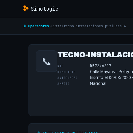
Sinologic
📡 Operadores
›
Lista
›
tecno-instalaciones-pitiusas-4
TECNO-INSTALACIO
📞
B57246217
NIF
Calle Mayans - Polígono
DOMICILIO
Inscrito el 06/08/2020 
ANTIGÜEDAD
Nacional
ÁMBITO