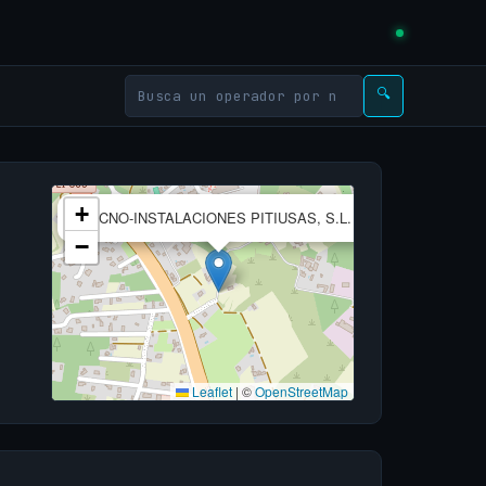
🔍
×
+
TECNO-INSTALACIONES PITIUSAS, S.L.
−
Leaflet
|
©
OpenStreetMap