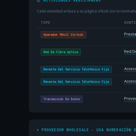
📋 ACTIVIDADES REGISTRADAS
Cada actividad enlaza a su página oficial con la normativ
TIPO
SUBT
Presta
Operador Móvil Virtual
Red De
Red De Fibra óptica
Acceso
Reventa Del Servicio Telefónico Fijo
Acceso
Reventa Del Servicio Telefónico Fijo
Provee
Transmisión De Datos
⬆️ PROVEEDOR WHOLESALE · USA NUMERACIÓN 