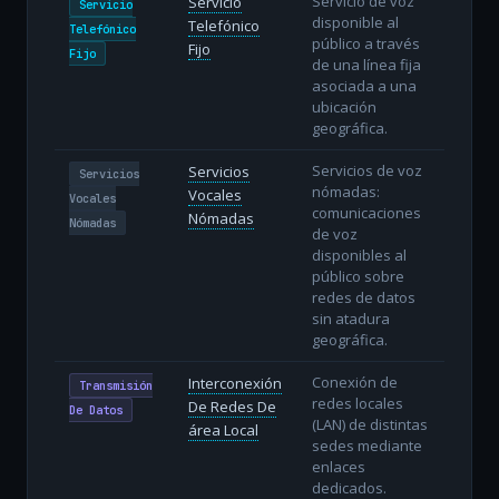
Servicio de voz
Servicio
Servicio
disponible al
Telefónico
Telefónico
público a través
Fijo
Fijo
de una línea fija
asociada a una
ubicación
geográfica.
Servicios de voz
Servicios
Servicios
nómadas:
Vocales
Vocales
comunicaciones
Nómadas
Nómadas
de voz
disponibles al
público sobre
redes de datos
sin atadura
geográfica.
Conexión de
Interconexión
Transmisión
redes locales
De Redes De
De Datos
(LAN) de distintas
área Local
sedes mediante
enlaces
dedicados.