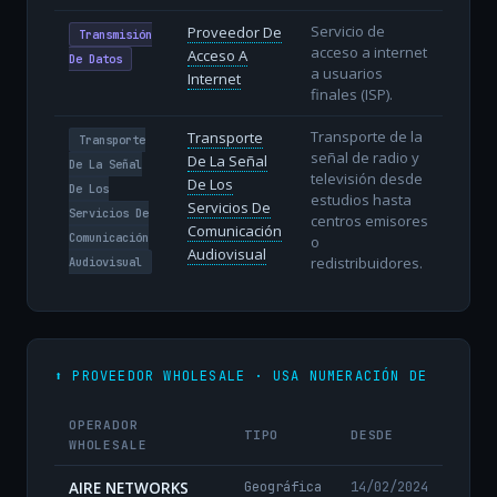
Servicio de
Proveedor De
Transmisión
acceso a internet
Acceso A
De Datos
a usuarios
Internet
finales (ISP).
Transporte de la
Transporte
Transporte
señal de radio y
De La Señal
De La Señal
televisión desde
De Los
De Los
estudios hasta
Servicios De
Servicios De
centros emisores
Comunicación
Comunicación
o
Audiovisual
redistribuidores.
Audiovisual
⬆️ PROVEEDOR WHOLESALE · USA NUMERACIÓN DE
OPERADOR
TIPO
DESDE
WHOLESALE
AIRE NETWORKS
Geográfica
14/02/2024