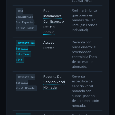
coaxial (HFC).
Red inalámbrica
Red
Red
que opera en
Inalámbrica
Inalámbrica
bandas de uso
Con Espectro
Con Espectro
libre (sin licencia
De Uso
De Uso Común
individual).
Común
Reventa con
Acceso
Reventa Del
bucle directo: el
Directo
Servicio
revendedor
Telefónico
controla la línea
Fijo
de acceso del
abonado.
Reventa
Reventa Del
Reventa Del
específica del
Servicio Vocal
Servicio
servicio vocal
Nómada
Vocal Nómada
nómada con
subasignación
de la numeración
nómada.