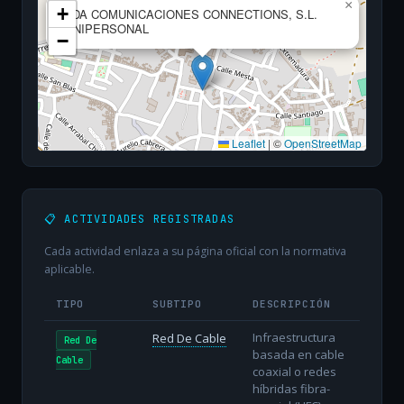
×
+
TDA COMUNICACIONES CONNECTIONS, S.L.
UNIPERSONAL
−
Leaflet
|
©
OpenStreetMap
📋 ACTIVIDADES REGISTRADAS
Cada actividad enlaza a su página oficial con la normativa
aplicable.
TIPO
SUBTIPO
DESCRIPCIÓN
Infraestructura
Red De Cable
Red De
basada en cable
Cable
coaxial o redes
híbridas fibra-