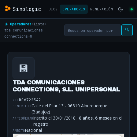
Sinologic
BLOG
OPERADORES
NUMERACIÓN
📡 Operadores
›
Lista
›
tda-comunicaciones-
🔍
connections-8
💾
TDA COMUNICACIONES
CONNECTIONS, S.L. UNIPERSONAL
B06722342
NIF
Calle del Pilar 13 - 06510 Alburquerque
DOMICILIO
(Badajoz)
Inscrito el 30/01/2018 ·
8 años, 6 meses
en el
ANTIGÜEDAD
registro
Nacional
ÁMBITO