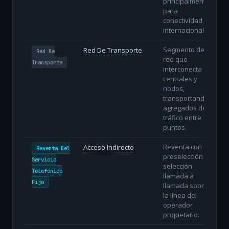
principalmente
para
conectividad
internacional.
Segmento de
Red De Transporte
Red De
red que
Transporte
interconecta
centrales y
nodos,
transportando
agregados de
tráfico entre
puntos.
Reventa con
Acceso Indirecto
Reventa Del
preselección o
Servicio
selección
Telefónico
llamada a
Fijo
llamada sobre
la línea del
operador
propietario.