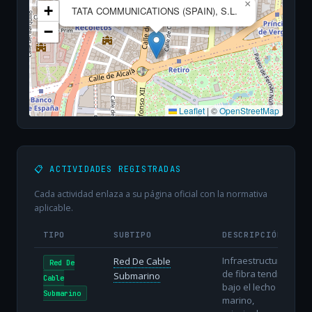
×
+
TATA COMMUNICATIONS (SPAIN), S.L.
−
Leaflet
|
©
OpenStreetMap
📋 ACTIVIDADES REGISTRADAS
Cada actividad enlaza a su página oficial con la normativa
aplicable.
TIPO
SUBTIPO
DESCRIPCIÓN
Infraestructura
Red De Cable
Red De
de fibra tendida
Submarino
Cable
bajo el lecho
Submarino
marino,