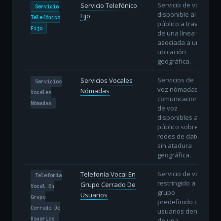
Servicio de voz
Servicio Telefónico
Servicio
disponible al
Fijo
Telefónico
público a través
Fijo
de una línea fija
asociada a una
ubicación
geográfica.
Servicios de
Servicios Vocales
Servicios
voz nómadas:
Nómadas
Vocales
comunicaciones
Nómadas
de voz
disponibles al
público sobre
redes de datos
sin atadura
geográfica.
Servicio de voz
Telefonía Vocal En
Telefonía
restringido a un
Grupo Cerrado De
Vocal En
grupo
Usuarios
Grupo
predefinido de
Cerrado De
usuarios dentro
Usuarios
de una