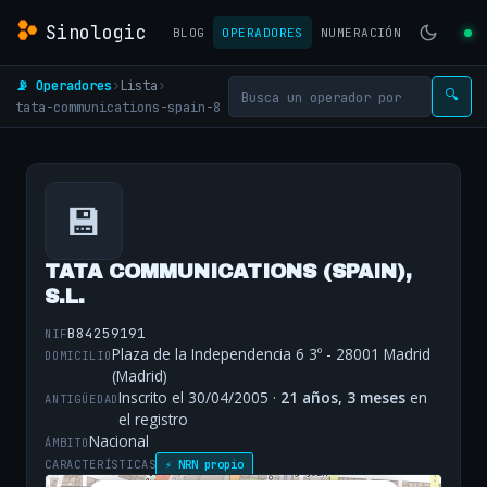
Sinologic
BLOG
OPERADORES
NUMERACIÓN
📡 Operadores
›
Lista
›
🔍
tata-communications-spain-8
💾
TATA COMMUNICATIONS (SPAIN),
S.L.
B84259191
NIF
Plaza de la Independencia 6 3º - 28001 Madrid
DOMICILIO
(Madrid)
Inscrito el 30/04/2005 ·
21 años, 3 meses
en
ANTIGÜEDAD
el registro
Nacional
ÁMBITO
CARACTERÍSTICAS
⚡ NRN propio