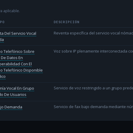
a aplicable.
IPO
DESCRIPCIÓN
Reventa específica del servicio vocal nóm
a Del Servicio Vocal
da
Voz sobre IP plenamente interconectada con
io Telefónico Sobre
 De Datos En
perabilidad Con El
io Telefónico Disponible
lico
Servicio de voz restringido a un grupo pred
nía Vocal En Grupo
do De Usuarios
Servicio de fax bajo demanda mediante nú
ajo Demanda