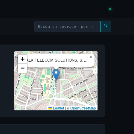
🔍
×
+
TALK TELECOM SOLUTIONS, S.L.
−
Leaflet
|
©
OpenStreetMap