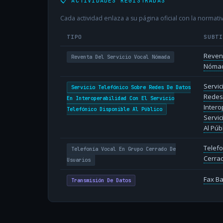
📋 ACTIVIDADES REGISTRADAS
Cada actividad enlaza a su página oficial con la normativ
TIPO
SUBT
Revent
Reventa Del Servicio Vocal Nómada
Nóma
Servic
Servicio Telefónico Sobre Redes De Datos
Redes
En Interoperabilidad Con El Servicio
Intero
Telefónico Disponible Al Público
Servic
Al Púb
Telefo
Telefonía Vocal En Grupo Cerrado De
Cerra
Usuarios
Fax B
Transmisión De Datos