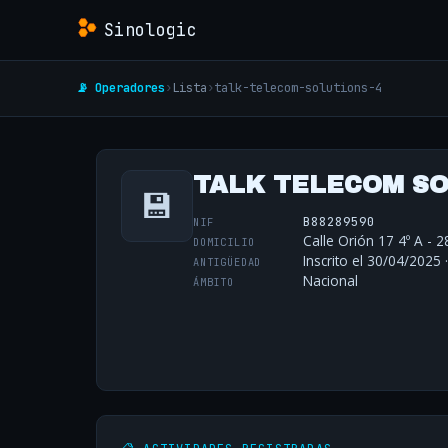
Sinologic
📡 Operadores
›
Lista
›
talk-telecom-solutions-4
TALK TELECOM SOL
💾
B88289590
NIF
Calle Orión 17 4º A - 
DOMICILIO
Inscrito el 30/04/2025 
ANTIGÜEDAD
Nacional
ÁMBITO