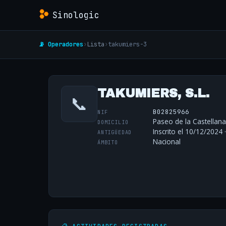
Sinologic
📡 Operadores
›
Lista
›
takumiers-3
TAKUMIERS, S.L.
📞
B02825966
NIF
Paseo de la Castellana
DOMICILIO
Inscrito el 10/12/2024 
ANTIGÜEDAD
Nacional
ÁMBITO