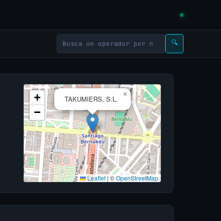
🔍
×
+
TAKUMIERS, S.L.
−
Leaflet
|
©
OpenStreetMap