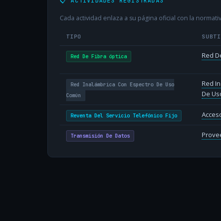
📋 ACTIVIDADES REGISTRADAS
Cada actividad enlaza a su página oficial con la normativ
TIPO
SUBT
Red De
Red De Fibra óptica
Red In
Red Inalámbrica Con Espectro De Uso
De Us
Común
Acceso
Reventa Del Servicio Telefónico Fijo
Provee
Transmisión De Datos