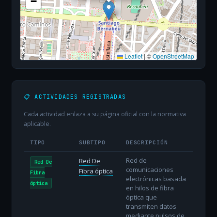
−
Leaflet
|
©
OpenStreetMap
📋 ACTIVIDADES REGISTRADAS
Cada actividad enlaza a su página oficial con la normativa
aplicable.
TIPO
SUBTIPO
DESCRIPCIÓN
Red de
Red De
Red De
comunicaciones
Fibra óptica
Fibra
electrónicas basada
óptica
en hilos de fibra
óptica que
transmiten datos
mediante pulsos de