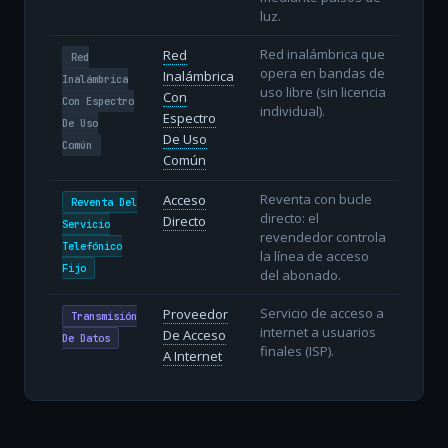
luz.
Red inalámbrica que
Red
Red
opera en bandas de
Inalámbrica
Inalámbrica
uso libre (sin licencia
Con
Con Espectro
individual).
Espectro
De Uso
De Uso
Común
Común
Reventa con bucle
Acceso
Reventa Del
directo: el
Directo
Servicio
revendedor controla
Telefónico
la línea de acceso
Fijo
del abonado.
Servicio de acceso a
Proveedor
Transmisión
internet a usuarios
De Acceso
De Datos
finales (ISP).
A Internet