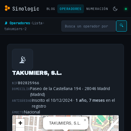
Sinologic
BLOG
OPERADORES
NUMERACIÓN
📡 Operadores
›
Lista
›
🔍
takumiers-2
📡
TAKUMIERS, S.L.
B02825966
NIF
Paseo de la Castellana 194 - 28046 Madrid
DOMICILIO
(Madrid)
Inscrito el 10/12/2024 ·
1 año, 7 meses
en el
ANTIGÜEDAD
registro
Nacional
ÁMBITO
×
+
TAKUMIERS, S.L.