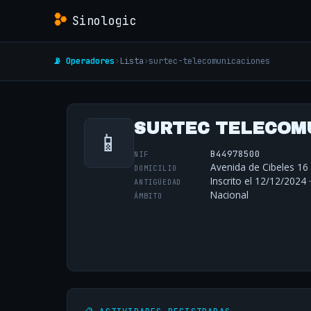
Sinologic
📡 Operadores
›
Lista
›
surtec-telecomunicaciones
SURTEC TELECOMU
📱
B44978500
NIF
Avenida de Cibeles 16
DOMICILIO
Inscrito el 12/12/2024 
ANTIGÜEDAD
Nacional
ÁMBITO