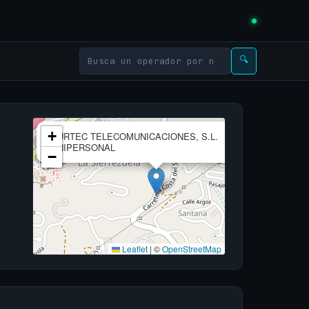
🔍
×
+
SURTEC TELECOMUNICACIONES, S.L.
UNIPERSONAL
−
Leaflet
|
©
OpenStreetMap