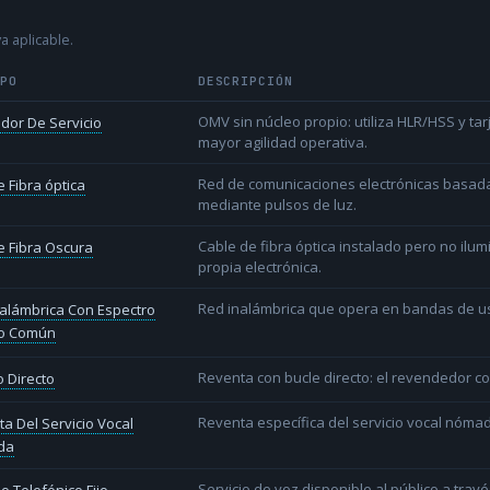
a aplicable.
IPO
DESCRIPCIÓN
OMV sin núcleo propio: utiliza HLR/HSS y t
dor De Servicio
mayor agilidad operativa.
Red de comunicaciones electrónicas basada 
 Fibra óptica
mediante pulsos de luz.
Cable de fibra óptica instalado pero no ilu
 Fibra Oscura
propia electrónica.
Red inalámbrica que opera en bandas de uso l
alámbrica Con Espectro
o Común
Reventa con bucle directo: el revendedor co
 Directo
Reventa específica del servicio vocal nóm
a Del Servicio Vocal
da
Servicio de voz disponible al público a trav