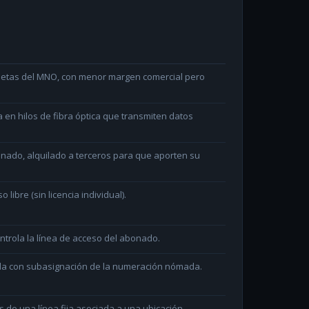
arjetas del MNO, con menor margen comercial pero
en hilos de fibra óptica que transmiten datos
minado, alquilado a terceros para que aporten su
ibre (sin licencia individual).
ntrola la línea de acceso del abonado.
ada con subasignación de la numeración nómada.
és de una línea fija asociada a una ubicación