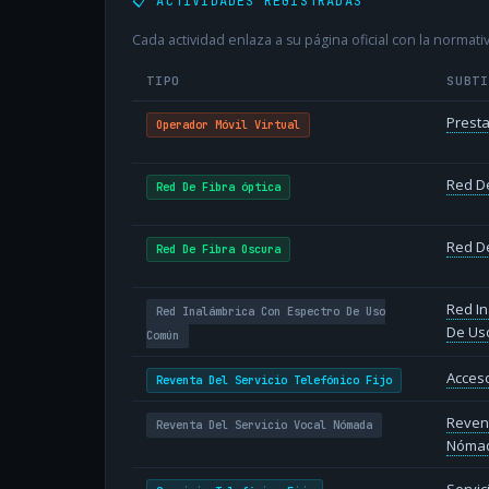
📋 ACTIVIDADES REGISTRADAS
Cada actividad enlaza a su página oficial con la normativ
TIPO
SUBT
Presta
Operador Móvil Virtual
Red De
Red De Fibra óptica
Red De
Red De Fibra Oscura
Red In
Red Inalámbrica Con Espectro De Uso
De Us
Común
Acceso
Reventa Del Servicio Telefónico Fijo
Revent
Reventa Del Servicio Vocal Nómada
Nóma