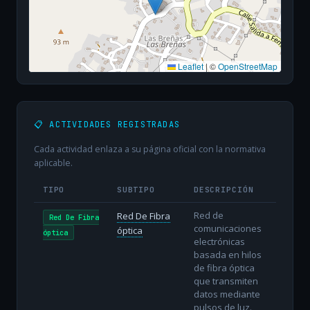
Leaflet
|
©
OpenStreetMap
📋 ACTIVIDADES REGISTRADAS
Cada actividad enlaza a su página oficial con la normativa
aplicable.
TIPO
SUBTIPO
DESCRIPCIÓN
Red de
Red De Fibra
Red De Fibra
comunicaciones
óptica
óptica
electrónicas
basada en hilos
de fibra óptica
que transmiten
datos mediante
pulsos de luz.