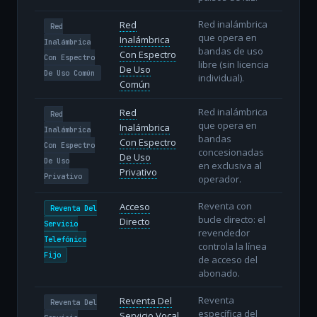
Red inalámbrica
Red
Red
que opera en
Inalámbrica
Inalámbrica
bandas de uso
Con Espectro
Con Espectro
libre (sin licencia
De Uso
De Uso Común
individual).
Común
Red inalámbrica
Red
Red
que opera en
Inalámbrica
Inalámbrica
bandas
Con Espectro
Con Espectro
concesionadas
De Uso
De Uso
en exclusiva al
Privativo
Privativo
operador.
Reventa con
Acceso
Reventa Del
bucle directo: el
Directo
Servicio
revendedor
Telefónico
controla la línea
Fijo
de acceso del
abonado.
Reventa
Reventa Del
Reventa Del
específica del
Servicio Vocal