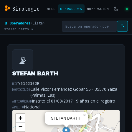
Sinologic
BLOG
OPERADORES
NUMERACIÓN
📡 Operadores
›
Lista
›
🔍
stefan-barth-3
📡
STEFAN BARTH
Y0163103R
NIF
Calle Víctor Fernández Gopar 55 - 35570 Yaiza
DOMICILIO
(Palmas, Las)
Inscrito el 01/08/2017 ·
9 años
en el registro
ANTIGÜEDAD
Nacional
ÁMBITO
×
+
STEFAN BARTH
−