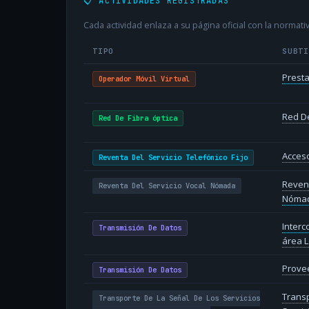
📋 ACTIVIDADES REGISTRADAS
Cada actividad enlaza a su página oficial con la normativ
TIPO
SUBT
Presta
Operador Móvil Virtual
Red De
Red De Fibra óptica
Acceso
Reventa Del Servicio Telefónico Fijo
Revent
Reventa Del Servicio Vocal Nómada
Nóma
Inter
Transmisión De Datos
área L
Provee
Transmisión De Datos
Transp
Transporte De La Señal De Los Servicios