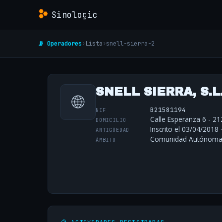
Sinologic
📡 Operadores
›
Lista
›
snell-sierra-2
SNELL SIERRA, S.L
🌐
B21581194
NIF
Calle Esperanza 6 - 2
DOMICILIO
Inscrito el 03/04/2018 
ANTIGÜEDAD
Comunidad Autónoma 
ÁMBITO