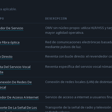
a aplicable.
IPO
DESCRIPCIÓN
OMV sin núcleo propio: utiliza HLR/HSS y t
dor De Servicio
mayor agilidad operativa.
Red de comunicaciones electrónicas basada 
 Fibra óptica
mediante pulsos de luz.
Reventa con bucle directo: el revendedor co
 Directo
Reventa específica del servicio vocal nóm
a Del Servicio Vocal
da
Conexión de redes locales (LAN) de distint
conexión De Redes De
ocal
Servicio de acceso a internet a usuarios fina
dor De Acceso A Internet
Transporte de la señal de radio y televisió
orte De La Señal De Los