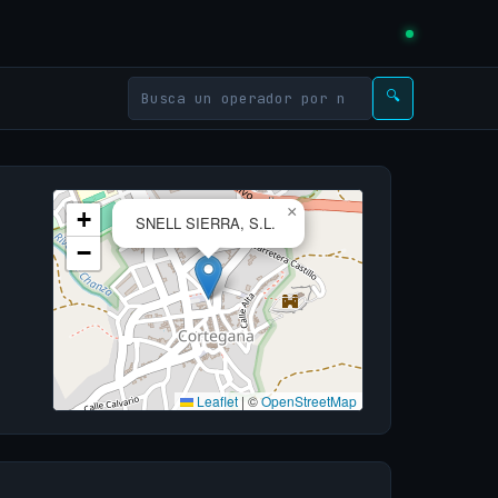
🔍
×
+
SNELL SIERRA, S.L.
−
Leaflet
|
©
OpenStreetMap