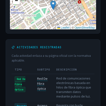
−
Leaflet
|
©
OpenStreetMap
📋 ACTIVIDADES REGISTRADAS
Cada actividad enlaza a su página oficial con la normativa
aplicable.
TIPO
SUBTIPO
DESCRIPCIÓN
Red de comunicaciones
Red De
Red De
electrónicas basada en
Fibra
Fibra
hilos de fibra óptica que
óptica
óptica
transmiten datos
mediante pulsos de luz.
Reventa con bucle
Acceso
Reventa