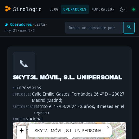
Sinologic
BLOG
OPERADORES
NUMERACIÓN
📡 Operadores
›
Lista
›
🔍
skyt3l-movil-2
📞
SKYT3L MÓVIL, S.L. UNIPERSONAL
B70659289
NIF
Calle Emilio Gastesi Fernández 26 4º D - 28027
DOMICILIO
Madrid (Madrid)
Inscrito el 17/04/2024 ·
2 años, 3 meses
en el
ANTIGÜEDAD
registro
Nacional
ÁMBITO
×
+
SKYT3L MÓVIL, S.L. UNIPERSONAL