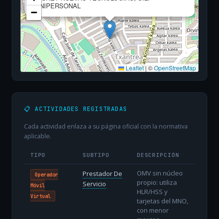
UNIPERSONAL
−
Leaflet
|
©
OpenStreetMap
📋 ACTIVIDADES REGISTRADAS
Cada actividad enlaza a su página oficial con la normativa
aplicable.
TIPO
SUBTIPO
DESCRIPCIÓN
OMV sin núcleo
Prestador De
Operador
propio: utiliza
Servicio
Móvil
HLR/HSS y
Virtual
tarjetas del MNO,
con menor