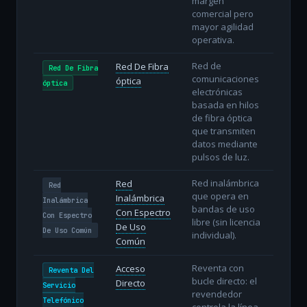
margen
comercial pero
mayor agilidad
operativa.
Red de
Red De Fibra
Red De Fibra
comunicaciones
óptica
óptica
electrónicas
basada en hilos
de fibra óptica
que transmiten
datos mediante
pulsos de luz.
Red inalámbrica
Red
Red
que opera en
Inalámbrica
Inalámbrica
bandas de uso
Con Espectro
Con Espectro
libre (sin licencia
De Uso
De Uso Común
individual).
Común
Reventa con
Acceso
Reventa Del
bucle directo: el
Directo
Servicio
revendedor
Telefónico
controla la línea