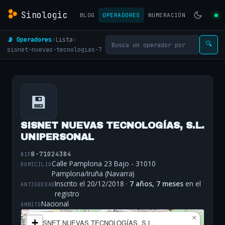
Sinologic
BLOG
OPERADORES
NUMERACIÓN
📡 Operadores
›
Lista
›
🔍
sisnet-nuevas-tecnologias-7
💾
SISNET NUEVAS TECNOLOGÍAS, S.L.
UNIPERSONAL
B-71024384
NIF
Calle Pamplona 23 Bajo - 31010
DOMICILIO
Pamplona/Iruña (Navarra)
Inscrito el 20/12/2018 ·
7 años, 7 meses
en el
ANTIGÜEDAD
registro
Nacional
ÁMBITO
×
+
SISNET NUEVAS TECNOLOGÍAS, S.L.