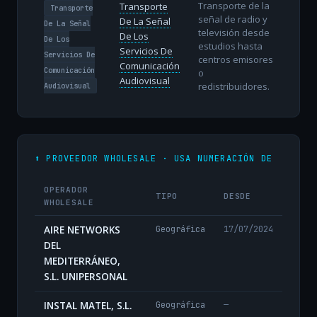
Transporte de la
Transporte
Transporte
señal de radio y
De La Señal
De La Señal
televisión desde
De Los
De Los
estudios hasta
Servicios De
Servicios De
centros emisores
Comunicación
Comunicación
o
Audiovisual
redistribuidores.
Audiovisual
⬆️ PROVEEDOR WHOLESALE · USA NUMERACIÓN DE
OPERADOR
TIPO
DESDE
WHOLESALE
AIRE NETWORKS
Geográfica
17/07/2024
DEL
MEDITERRÁNEO,
S.L. UNIPERSONAL
INSTAL MATEL, S.L.
Geográfica
—