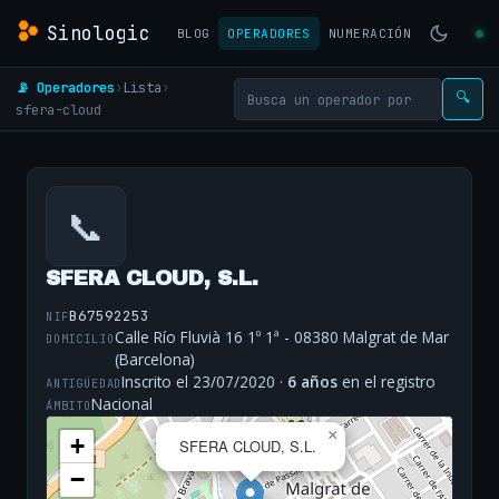
Sinologic
BLOG
OPERADORES
NUMERACIÓN
📡 Operadores
›
Lista
›
🔍
sfera-cloud
📞
SFERA CLOUD, S.L.
B67592253
NIF
Calle Río Fluvià 16 1º 1ª - 08380 Malgrat de Mar
DOMICILIO
(Barcelona)
Inscrito el 23/07/2020 ·
6 años
en el registro
ANTIGÜEDAD
Nacional
ÁMBITO
×
+
SFERA CLOUD, S.L.
−