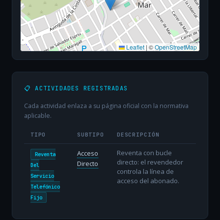
Leaflet
|
©
OpenStreetMap
📋 ACTIVIDADES REGISTRADAS
Cada actividad enlaza a su página oficial con la normativa
aplicable.
TIPO
SUBTIPO
DESCRIPCIÓN
Reventa con bucle
Acceso
Reventa
directo: el revendedor
Directo
Del
controla la línea de
Servicio
acceso del abonado.
Telefónico
Fijo