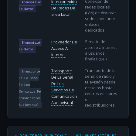
Conexión de
Interconexión
Transmisión
redes locales
De Redes De
De Datos
(LAN) de distintas
área Local
sedes mediante
enlaces
dedicados.
Servicio de
Proveedor De
Transmisión
acceso a internet
Acceso A
De Datos
a usuarios
Internet
finales (ISP).
Transporte de la
Transporte
Transporte
señal de radio y
De La Señal
De La Señal
televisión desde
De Los
De Los
estudios hasta
Servicios De
Servicios De
centros emisores
Comunicación
Comunicación
o
Audiovisual
redistribuidores.
Audiovisual
⬆️ PROVEEDOR WHOLESALE · USA NUMERACIÓN DE