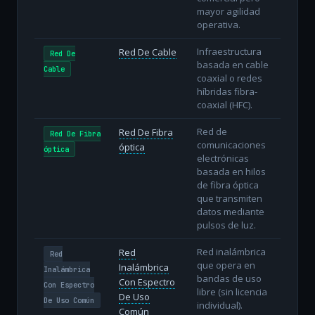
mayor agilidad
operativa.
Infraestructura
Red De Cable
Red De
basada en cable
Cable
coaxial o redes
híbridas fibra-
coaxial (HFC).
Red de
Red De Fibra
Red De Fibra
comunicaciones
óptica
óptica
electrónicas
basada en hilos
de fibra óptica
que transmiten
datos mediante
pulsos de luz.
Red inalámbrica
Red
Red
que opera en
Inalámbrica
Inalámbrica
bandas de uso
Con Espectro
Con Espectro
libre (sin licencia
De Uso
De Uso Común
individual).
Común