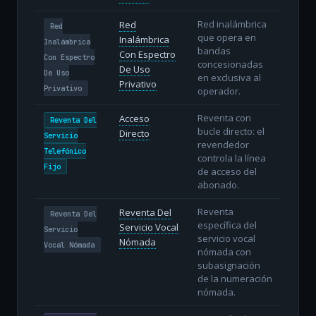
Red inalámbrica
Red
Red
que opera en
Inalámbrica
Inalámbrica
bandas
Con Espectro
Con Espectro
concesionadas
De Uso
De Uso
en exclusiva al
Privativo
Privativo
operador.
Reventa con
Acceso
Reventa Del
bucle directo: el
Directo
Servicio
revendedor
Telefónico
controla la línea
Fijo
de acceso del
abonado.
Reventa
Reventa Del
Reventa Del
específica del
Servicio Vocal
Servicio
servicio vocal
Nómada
Vocal Nómada
nómada con
subasignación
de la numeración
nómada.