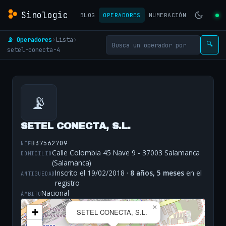
Sinologic
BLOG
OPERADORES
NUMERACIÓN
📡 Operadores
›
Lista
›
🔍
setel-conecta-4
📡
SETEL CONECTA, S.L.
B37562709
NIF
Calle Colombia 45 Nave 9 - 37003 Salamanca
DOMICILIO
(Salamanca)
Inscrito el 19/02/2018 ·
8 años, 5 meses
en el
ANTIGÜEDAD
registro
Nacional
ÁMBITO
×
+
SETEL CONECTA, S.L.