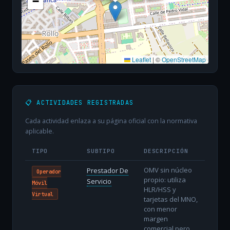
−
Leaflet
|
©
OpenStreetMap
📋 ACTIVIDADES REGISTRADAS
Cada actividad enlaza a su página oficial con la normativa
aplicable.
TIPO
SUBTIPO
DESCRIPCIÓN
OMV sin núcleo
Prestador De
Operador
propio: utiliza
Servicio
Móvil
HLR/HSS y
Virtual
tarjetas del MNO,
con menor
margen
comercial pero