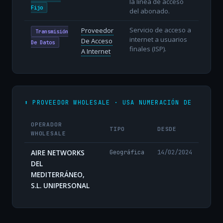
la línea de acceso
Fijo
del abonado.
Servicio de acceso a
Proveedor
Transmisión
internet a usuarios
De Acceso
De Datos
finales (ISP).
A Internet
⬆️ PROVEEDOR WHOLESALE · USA NUMERACIÓN DE
OPERADOR
TIPO
DESDE
WHOLESALE
AIRE NETWORKS
Geográfica
14/02/2024
DEL
MEDITERRÁNEO,
S.L. UNIPERSONAL