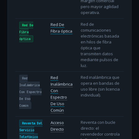
margen comercial
pero mayor agilidad
operativa.
Red de
Red De
Red De
comunicaciones
Fibra óptica
Fibra
electrónicas basada
óptica
en hilos de fibra
óptica que
transmiten datos
mediante pulsos de
luz.
Red inalámbrica que
Red
Red
opera en bandas de
Inalámbrica
Inalámbrica
uso libre (sin licencia
Con
Con Espectro
individual).
Espectro
De Uso
De Uso
Común
Común
Reventa con bucle
Acceso
Reventa Del
directo: el
Directo
Servicio
revendedor controla
Telefónico