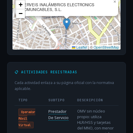
×
+
SERVEIS INALÁMBRICS ELECTRONICS
COMUNICABLES, S.L.
−
Leaflet
|
©
OpenStreetMap
📋 ACTIVIDADES REGISTRADAS
Cada actividad enlaza a su página oficial con la normativa
aplicable.
TIPO
SUBTIPO
DESCRIPCIÓN
OMV sin núcleo
Prestador
Operador
propio: utiliza
De Servicio
Móvil
HLR/HSS y tarjetas
Virtual
del MNO, con menor