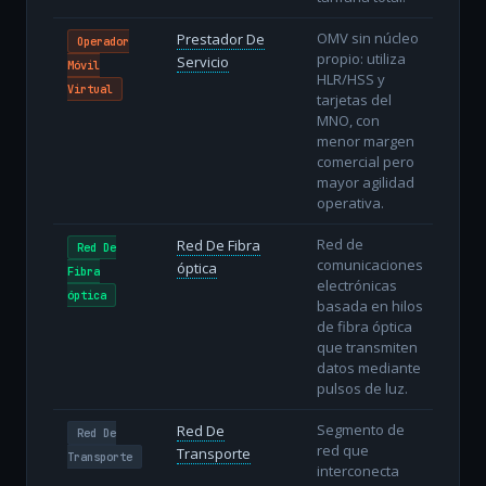
OMV sin núcleo
Prestador De
Operador
propio: utiliza
Servicio
Móvil
HLR/HSS y
Virtual
tarjetas del
MNO, con
menor margen
comercial pero
mayor agilidad
operativa.
Red de
Red De Fibra
Red De
comunicaciones
óptica
Fibra
electrónicas
óptica
basada en hilos
de fibra óptica
que transmiten
datos mediante
pulsos de luz.
Segmento de
Red De
Red De
red que
Transporte
Transporte
interconecta