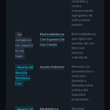
centrales y
nodos,
transportando
agregados de
tráfico entre
puntos.
Red inalámbrica
Red Inalámbrica
Red
que opera en
Con Espectro De
Inalámbrica
bandas de uso
Uso Común
Con Espectro
libre (sin
De Uso
licencia
Común
individual).
Reventa con
Acceso Indirecto
Reventa Del
preselección o
Servicio
selección
Telefónico
llamada a
Fijo
llamada sobre
la línea del
operador
propietario.
Reventa
Mediante La
Reventa Del