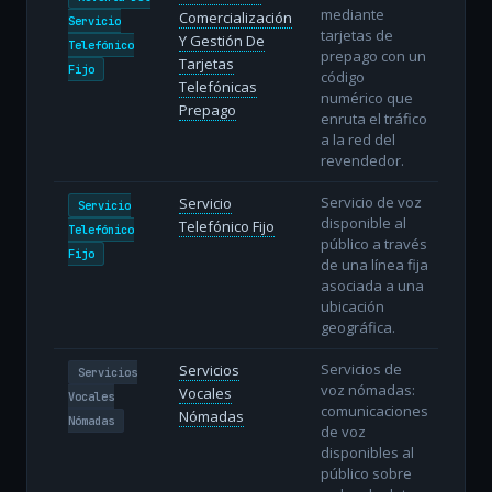
mediante
Comercialización
Servicio
tarjetas de
Y Gestión De
Telefónico
prepago con un
Tarjetas
Fijo
código
Telefónicas
numérico que
Prepago
enruta el tráfico
a la red del
revendedor.
Servicio de voz
Servicio
Servicio
disponible al
Telefónico Fijo
Telefónico
público a través
Fijo
de una línea fija
asociada a una
ubicación
geográfica.
Servicios de
Servicios
Servicios
voz nómadas:
Vocales
Vocales
comunicaciones
Nómadas
Nómadas
de voz
disponibles al
público sobre