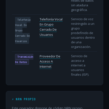
redes de datos
sin atadura
geográfica.
Servicio de voz
Telefonía Vocal
Telefonía
restringido a un
En Grupo
Vocal En
grupo
Cerrado De
Grupo
predefinido de
Usuarios
Cerrado De
usuarios dentro
Usuarios
de una
organización.
Servicio de
Proveedor De
Transmisión
acceso a
Acceso A
De Datos
internet a
Internet
usuarios
finales (ISP).
⚡ NRN PROPIO
Este operador dispone de código NRN propio