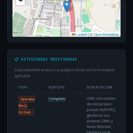
−
Leaflet
|
©
OpenStreetMap
📋 ACTIVIDADES REGISTRADAS
Cada actividad enlaza a su página oficial con la normativa
aplicable.
TIPO
SUBTIPO
DESCRIPCIÓN
OMV con núcleo
Completo
Operador
de red propio:
Móvil
posee HLR/HSS,
Virtual
gestiona sus
propias SIMs y
tiene libertad
tarifaria total.