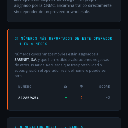
asignado por la CNMC. Encamina tráfico directamente
sin depender de un proveedor wholesale.
😡 NÚMEROS MÁS REPORTADOS DE ESTE OPERADOR
· 1 EN 6 MESES
Números cuyos rangos móviles están asignados a
SARENET, S.A.
y que han recibido valoraciones negativas
de otros usuarios. Recuerda que tras portabilidad o
subasignación el operador real del número puede ser
otro.
NÚMERO
👍
👎
SCORE
—
2
-2
612659454
📱 NUMERACIÓN MÓVIL · 2 RANGOS