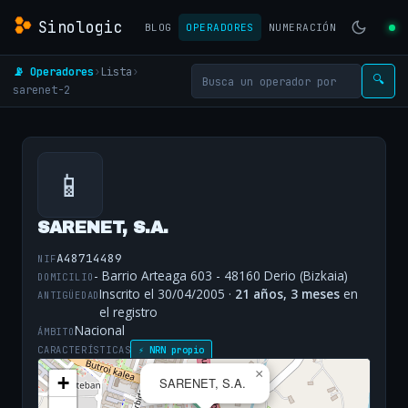
Sinologic
BLOG
OPERADORES
NUMERACIÓN
📡 Operadores
›
Lista
›
🔍
sarenet-2
📱
SARENET, S.A.
A48714489
NIF
- Barrio Arteaga 603 - 48160 Derio (Bizkaia)
DOMICILIO
Inscrito el 30/04/2005 ·
21 años, 3 meses
en
ANTIGÜEDAD
el registro
Nacional
ÁMBITO
CARACTERÍSTICAS
⚡ NRN propio
×
+
SARENET, S.A.