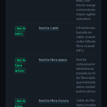
MNO, con
menor margen
comercial pero
mayor agilidad
operativa.
Infraestructura
Red De Cable
Red De
basada en
Cable
cable coaxial o
redes híbridas
fibra-coaxial
(HFC).
Red de
Red De Fibra óptica
Red De
comunicaciones
Fibra
electrónicas
óptica
basada en hilos
de fibra óptica
que transmiten
datos mediante
pulsos de luz.
Cable de fibra
Red De Fibra Oscura
Red De
óptica instalado
Fibra