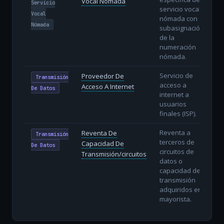
Vocal Nómada
Servicio
servicio vocal
Vocal
nómada con
Nómada
subasignación
de la
numeración
nómada.
Servicio de
Proveedor De
Transmisión
acceso a
Acceso A Internet
De Datos
internet a
usuarios
finales (ISP).
Reventa a
Reventa De
Transmisión
terceros de
Capacidad De
De Datos
circuitos de
Transmisión/circuitos
datos o
capacidad de
transmisión
adquiridos en
mayorista.