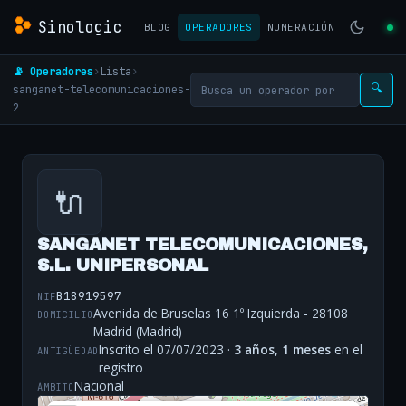
Sinologic
BLOG
OPERADORES
NUMERACIÓN
📡 Operadores
›
Lista
›
sanganet-telecomunicaciones-
🔍
2
🔌
SANGANET TELECOMUNICACIONES,
S.L. UNIPERSONAL
B18919597
NIF
Avenida de Bruselas 16 1º Izquierda - 28108
DOMICILIO
Madrid (Madrid)
Inscrito el 07/07/2023 ·
3 años, 1 meses
en el
ANTIGÜEDAD
registro
Nacional
ÁMBITO