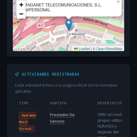
×
+
SANGANET TELECOMUNICACIONES, S.L.
UNIPERSONAL
−
Leaflet
|
©
OpenStreetMap
📋 ACTIVIDADES REGISTRADAS
Cada actividad enlaza a su página oficial con la normativa
aplicable.
TIPO
SUBTIPO
DESCRIPCIÓN
OMV sin núcleo
Prestador De
Operador
propio: utiliza
Servicio
Móvil
HLR/HSS y
Virtual
tarjetas del