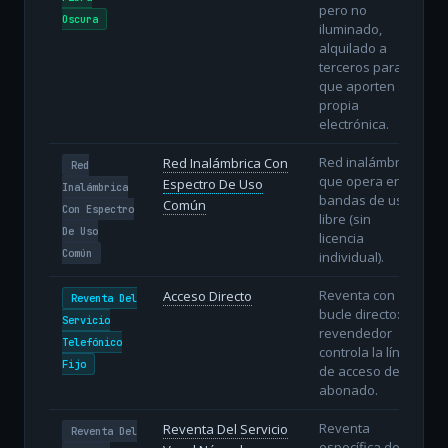
pero no
Oscura
iluminado,
alquilado a
terceros para
que aporten su
propia
electrónica.
Red inalámbrica
Red Inalámbrica Con
Red
que opera en
Espectro De Uso
Inalámbrica
bandas de uso
Común
Con Espectro
libre (sin
De Uso
licencia
Común
individual).
Reventa con
Acceso Directo
Reventa Del
bucle directo: el
Servicio
revendedor
Telefónico
controla la línea
Fijo
de acceso del
abonado.
Reventa
Reventa Del Servicio
Reventa Del
específica del