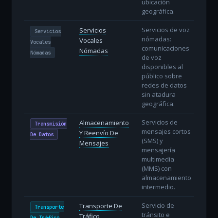
ubicación
geográfica.
Servicios de voz
Servicios
Servicios
nómadas:
Vocales
Vocales
comunicaciones
Nómadas
Nómadas
de voz
disponibles al
público sobre
redes de datos
sin atadura
geográfica.
Servicios de
Almacenamiento
Transmisión
mensajes cortos
Y Reenvío De
De Datos
(SMS) y
Mensajes
mensajería
multimedia
(MMS) con
almacenamiento
intermedio.
Servicio de
Transporte De
Transporte
tránsito e
Tráfico
De Tráfico