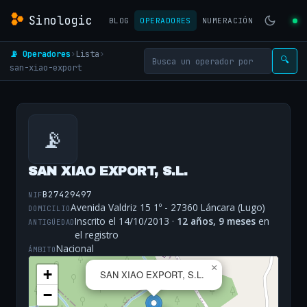
Sinologic
BLOG
OPERADORES
NUMERACIÓN
📡 Operadores
›
Lista
›
🔍
san-xiao-export
📡
SAN XIAO EXPORT, S.L.
B27429497
NIF
Avenida Valdriz 15 1º - 27360 Láncara (Lugo)
DOMICILIO
Inscrito el 14/10/2013 ·
12 años, 9 meses
en
ANTIGÜEDAD
el registro
Nacional
ÁMBITO
×
+
SAN XIAO EXPORT, S.L.
−