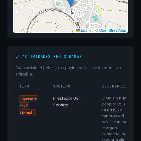
Leaflet
|
©
OpenStreetMap
📋 ACTIVIDADES REGISTRADAS
Cada actividad enlaza a su página oficial con la normativa
aplicable.
TIPO
SUBTIPO
DESCRIPCIÓN
OMV sin núcleo
Prestador De
Operador
propio: utiliza
Servicio
Móvil
HLR/HSS y
Virtual
tarjetas del
MNO, con menor
margen
comercial pero
mayor agilidad