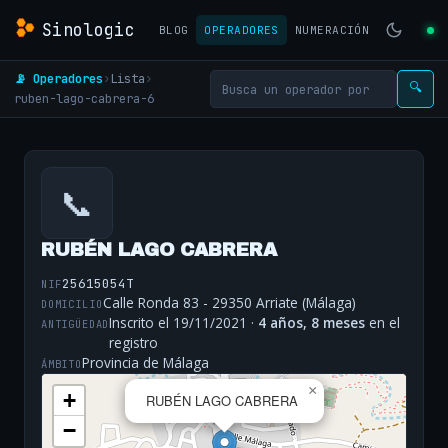
Sinologic
BLOG
OPERADORES
NUMERACIÓN
📡 Operadores
›
Lista
›
🔍
ruben-lago-cabrera-6
📞
RUBÉN LAGO CABRERA
25615054T
NIF
Calle Ronda 83 - 29350 Arriate (Málaga)
DOMICILIO
Inscrito el 19/11/2021 ·
4 años, 8 meses
en el
ANTIGÜEDAD
registro
Provincia de Málaga
ÁMBITO
×
+
RUBÉN LAGO CABRERA
−