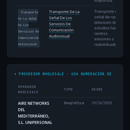
mayorista.
Transporte de la
Transporte De La
Transporte
señal de radio y
Señal De Los
De La Señal
televisión desde
Servicios De
De Los
estudios hasta
Comunicación
Servicios De
centros
Audiovisual
Comunicación
emisores o
redistribuidores.
Audiovisual
⬆️ PROVEEDOR WHOLESALE · USA NUMERACIÓN DE
OPERADOR
TIPO
DESDE
WHOLESALE
AIRE NETWORKS
Geográfica
29/10/2025
DEL
MEDITERRÁNEO,
S.L. UNIPERSONAL