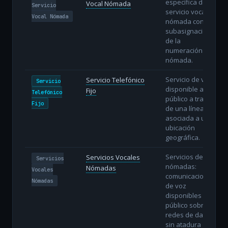
específica del
Vocal Nómada
Servicio
servicio vocal
Vocal Nómada
nómada con
subasignación
de la
numeración
nómada.
Servicio de voz
Servicio Telefónico
Servicio
disponible al
Fijo
Telefónico
público a través
Fijo
de una línea fija
asociada a una
ubicación
geográfica.
Servicios de voz
Servicios Vocales
Servicios
nómadas:
Nómadas
Vocales
comunicaciones
Nómadas
de voz
disponibles al
público sobre
redes de datos
sin atadura