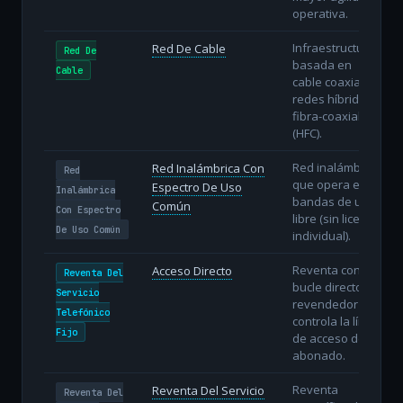
operativa.
Infraestructura
Red De Cable
Red De
basada en
Cable
cable coaxial o
redes híbridas
fibra-coaxial
(HFC).
Red inalámbrica
Red Inalámbrica Con
Red
que opera en
Espectro De Uso
Inalámbrica
bandas de uso
Común
Con Espectro
libre (sin licencia
De Uso Común
individual).
Reventa con
Acceso Directo
Reventa Del
bucle directo: el
Servicio
revendedor
Telefónico
controla la línea
Fijo
de acceso del
abonado.
Reventa
Reventa Del Servicio
Reventa Del