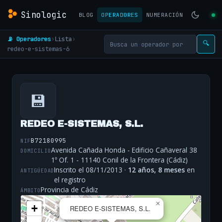
Sinologic
BLOG
OPERADORES
NUMERACIÓN
📡 Operadores
›
Lista
›
🔍
redeo-e-sistemas-6
💾
REDEO E-SISTEMAS, S.L.
B72180995
NIF
Avenida Cañada Honda - Edificio Cañaveral 38
DOMICILIO
1º Of. 1 - 11140 Conil de la Frontera (Cádiz)
Inscrito el 08/11/2013 ·
12 años, 8 meses
en
ANTIGÜEDAD
el registro
Provincia de Cádiz
ÁMBITO
×
+
REDEO E-SISTEMAS, S.L.