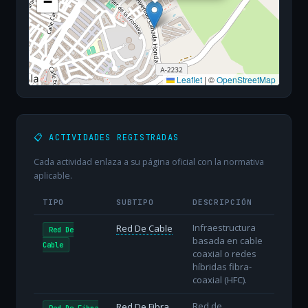
−
Leaflet
|
©
OpenStreetMap
📋 ACTIVIDADES REGISTRADAS
Cada actividad enlaza a su página oficial con la normativa
aplicable.
TIPO
SUBTIPO
DESCRIPCIÓN
Infraestructura
Red De Cable
Red De
basada en cable
Cable
coaxial o redes
híbridas fibra-
coaxial (HFC).
Red de
Red De Fibra
Red De Fibra