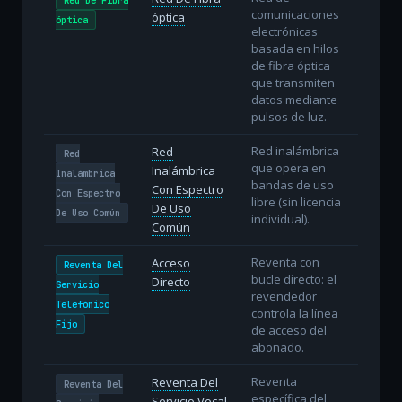
comunicaciones
óptica
óptica
electrónicas
basada en hilos
de fibra óptica
que transmiten
datos mediante
pulsos de luz.
Red inalámbrica
Red
Red
que opera en
Inalámbrica
Inalámbrica
bandas de uso
Con Espectro
Con Espectro
libre (sin licencia
De Uso
De Uso Común
individual).
Común
Reventa con
Acceso
Reventa Del
bucle directo: el
Directo
Servicio
revendedor
Telefónico
controla la línea
Fijo
de acceso del
abonado.
Reventa
Reventa Del
Reventa Del
específica del
Servicio Vocal