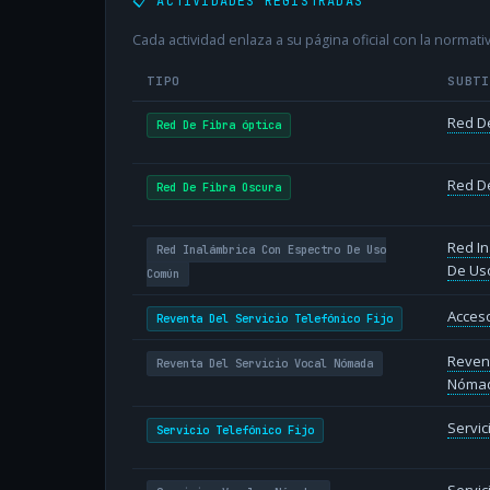
📋 ACTIVIDADES REGISTRADAS
Cada actividad enlaza a su página oficial con la normativ
TIPO
SUBT
Red De
Red De Fibra óptica
Red De
Red De Fibra Oscura
Red In
Red Inalámbrica Con Espectro De Uso
De Us
Común
Acceso
Reventa Del Servicio Telefónico Fijo
Revent
Reventa Del Servicio Vocal Nómada
Nóma
Servic
Servicio Telefónico Fijo