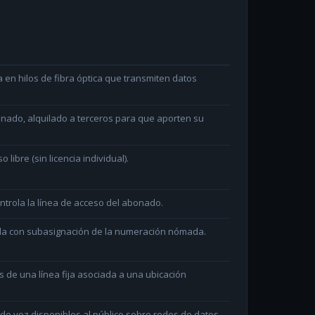
en hilos de fibra óptica que transmiten datos
minado, alquilado a terceros para que aporten su
ibre (sin licencia individual).
ntrola la línea de acceso del abonado.
ada con subasignación de la numeración nómada.
és de una línea fija asociada a una ubicación
e voz disponibles al público sobre redes de datos