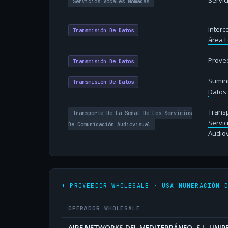
Servi
Servicios Vocales Nómadas
Inter
Transmisión De Datos
área L
Provee
Transmisión De Datos
Sumin
Transmisión De Datos
Datos 
Transp
Transporte De La Señal De Los Servicios
Servic
De Comunicación Audiovisual
Audiov
⬆️ PROVEEDOR WHOLESALE · USA NUMERACIÓN 
OPERADOR WHOLESALE
AIRE NETWORKS DEL MEDITERRÁNEO, S.L. UNI