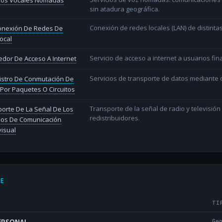
cios Vocales Nómadas
sin atadura geográfica.
Conexión de redes locales (LAN) de distint
conexión De Redes De
ocal
Servicio de acceso a internet a usuarios fina
dor De Acceso A Internet
Servicios de transporte de datos mediante c
istro De Conmutación De
Por Paquetes O Circuitos
Transporte de la señal de radio y televisió
orte De La Señal De Los
redistribuidores.
ios De Comunicación
isual
DE
TI
PERSONAL
Ge