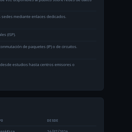
as sedes mediante enlaces dedicados.
les (ISP).
onmutación de paquetes (IP) o de circuitos.
n desde estudios hasta centros emisores o
PO
DESDE
ográfica
16/07/2026