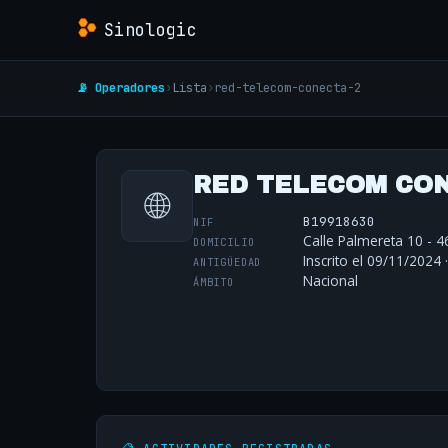
Sinologic
📡 Operadores
›
Lista
›
red-telecom-conecta-2
RED TELECOM CON
🌐
B19918630
NIF
Calle Palmereta 10 - 4
DOMICILIO
Inscrito el 09/11/2024 
ANTIGÜEDAD
Nacional
ÁMBITO