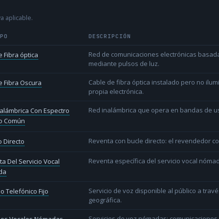
a aplicable.
IPO
DESCRIPCIÓN
Red de comunicaciones electrónicas basada 
 Fibra óptica
mediante pulsos de luz.
Cable de fibra óptica instalado pero no ilu
 Fibra Oscura
propia electrónica.
Red inalámbrica que opera en bandas de uso l
alámbrica Con Espectro
o Común
Reventa con bucle directo: el revendedor co
 Directo
Reventa específica del servicio vocal nóm
a Del Servicio Vocal
da
Servicio de voz disponible al público a trav
io Telefónico Fijo
geográfica.
Servicios de voz nómadas: comunicaciones d