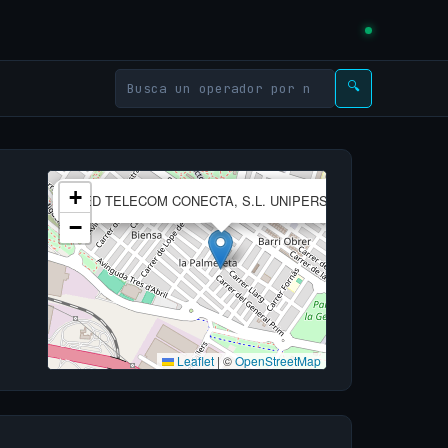
🔍
×
+
RED TELECOM CONECTA, S.L. UNIPERSONAL
−
Leaflet
|
©
OpenStreetMap