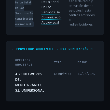
señal de radio y
De La Señal
De La Señal
televisión desde
De Los
De Los
estudios hasta
Servicios De
Servicios De
centros emisores
Comunicación
Comunicación
o
Audiovisual
redistribuidores.
Audiovisual
⬆️ PROVEEDOR WHOLESALE · USA NUMERACIÓN DE
OPERADOR
TIPO
DESDE
WHOLESALE
AIRE NETWORKS
Geográfica
14/02/2024
DEL
MEDITERRÁNEO,
S.L. UNIPERSONAL