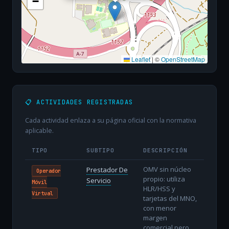
−
Leaflet
|
©
OpenStreetMap
📋 ACTIVIDADES REGISTRADAS
Cada actividad enlaza a su página oficial con la normativa
aplicable.
TIPO
SUBTIPO
DESCRIPCIÓN
OMV sin núcleo
Prestador De
Operador
propio: utiliza
Servicio
Móvil
HLR/HSS y
Virtual
tarjetas del MNO,
con menor
margen
comercial pero