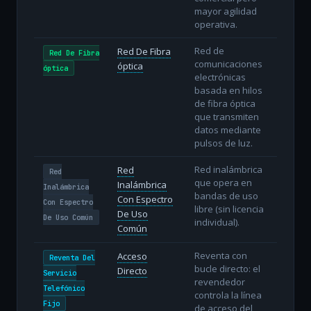
mayor agilidad
operativa.
Red de
Red De Fibra
Red De Fibra
comunicaciones
óptica
óptica
electrónicas
basada en hilos
de fibra óptica
que transmiten
datos mediante
pulsos de luz.
Red inalámbrica
Red
Red
que opera en
Inalámbrica
Inalámbrica
bandas de uso
Con Espectro
Con Espectro
libre (sin licencia
De Uso
De Uso Común
individual).
Común
Reventa con
Acceso
Reventa Del
bucle directo: el
Directo
Servicio
revendedor
Telefónico
controla la línea
Fijo
de acceso del