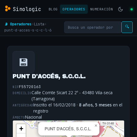
Sinologic
BLOG
OPERADORES
NUMERACIÓN
📡 Operadores
›
Lista
›
🔍
punt-d-acces-s-c-c-l-6
💾
PUNT D'ACCÉS, S.C.C.L.
F55720163
NIF
Calle Comte Sicart 22 2º - 43480 Vila-seca
DOMICILIO
(Tarragona)
Inscrito el 16/02/2018 ·
8 años, 5 meses
en el
ANTIGÜEDAD
registro
Nacional
ÁMBITO
×
+
PUNT D'ACCÉS, S.C.C.L.