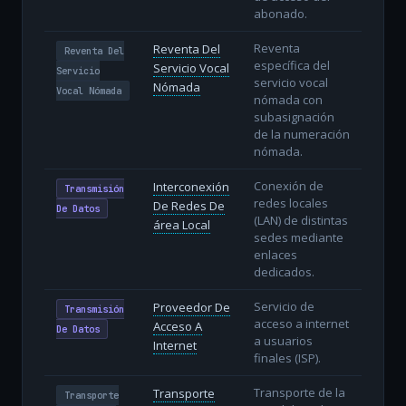
abonado.
Reventa
Reventa Del
Reventa Del
específica del
Servicio Vocal
Servicio
servicio vocal
Nómada
Vocal Nómada
nómada con
subasignación
de la numeración
nómada.
Conexión de
Interconexión
Transmisión
redes locales
De Redes De
De Datos
(LAN) de distintas
área Local
sedes mediante
enlaces
dedicados.
Servicio de
Proveedor De
Transmisión
acceso a internet
Acceso A
De Datos
a usuarios
Internet
finales (ISP).
Transporte de la
Transporte
Transporte