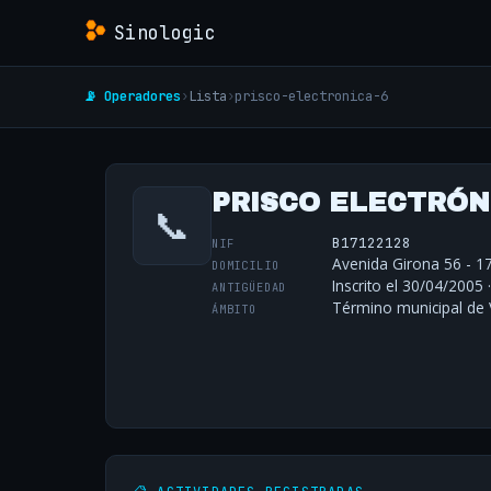
Sinologic
📡 Operadores
›
Lista
›
prisco-electronica-6
PRISCO ELECTRÓNI
📞
B17122128
NIF
Avenida Girona 56 - 17
DOMICILIO
Inscrito el 30/04/2005 
ANTIGÜEDAD
Término municipal de 
ÁMBITO