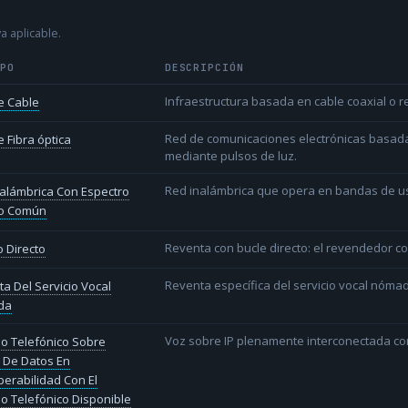
a aplicable.
IPO
DESCRIPCIÓN
Infraestructura basada en cable coaxial o re
e Cable
Red de comunicaciones electrónicas basada 
 Fibra óptica
mediante pulsos de luz.
Red inalámbrica que opera en bandas de uso l
alámbrica Con Espectro
o Común
Reventa con bucle directo: el revendedor co
 Directo
Reventa específica del servicio vocal nóm
a Del Servicio Vocal
da
Voz sobre IP plenamente interconectada con
io Telefónico Sobre
 De Datos En
perabilidad Con El
io Telefónico Disponible