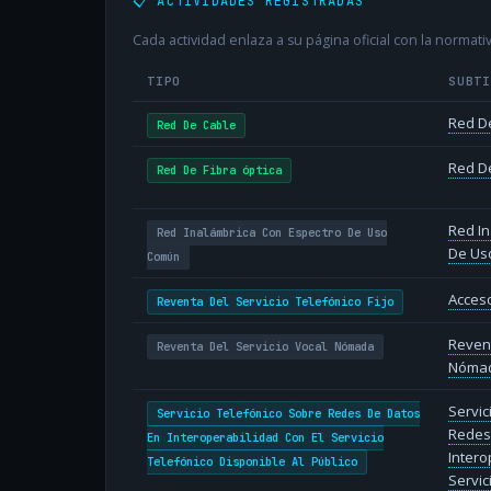
📋 ACTIVIDADES REGISTRADAS
Cada actividad enlaza a su página oficial con la normativ
TIPO
SUBT
Red D
Red De Cable
Red De
Red De Fibra óptica
Red In
Red Inalámbrica Con Espectro De Uso
De Us
Común
Acceso
Reventa Del Servicio Telefónico Fijo
Revent
Reventa Del Servicio Vocal Nómada
Nóma
Servic
Servicio Telefónico Sobre Redes De Datos
Redes
En Interoperabilidad Con El Servicio
Intero
Telefónico Disponible Al Público
Servic