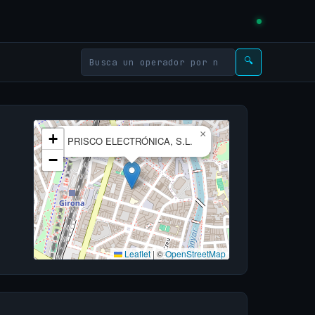
🔍
×
+
PRISCO ELECTRÓNICA, S.L.
−
Leaflet
|
©
OpenStreetMap