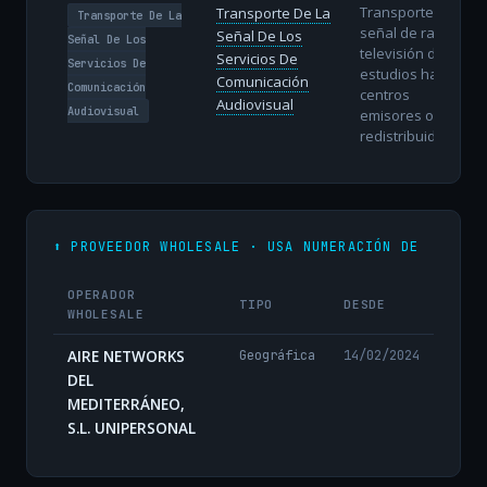
Transporte de la
Transporte De La
Transporte De La
señal de radio y
Señal De Los
Señal De Los
televisión desde
Servicios De
Servicios De
estudios hasta
Comunicación
Comunicación
centros
Audiovisual
Audiovisual
emisores o
redistribuidores.
⬆️ PROVEEDOR WHOLESALE · USA NUMERACIÓN DE
OPERADOR
TIPO
DESDE
WHOLESALE
AIRE NETWORKS
Geográfica
14/02/2024
DEL
MEDITERRÁNEO,
S.L. UNIPERSONAL