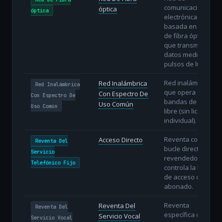
comunicaciones
óptica
óptica
electrónicas
basada en hilos
de fibra óptica
que transmiten
datos mediante
pulsos de luz.
Red inalámbrica
Red Inalámbrica
Red Inalámbrica
que opera en
Con Espectro De
Con Espectro De
bandas de uso
Uso Común
Uso Común
libre (sin licencia
individual).
Reventa con
Acceso Directo
Reventa Del
bucle directo: el
Servicio
revendedor
Telefónico Fijo
controla la línea
de acceso del
abonado.
Reventa
Reventa Del
Reventa Del
específica del
Servicio Vocal
Servicio Vocal