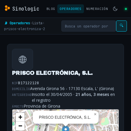
Sinologic
BLOG
OPERADORES
NUMERACIÓN
📡 Operadores
›
Lista
›
🔍
prisco-electronica-2
🌐
PRISCO ELECTRÓNICA, S.L.
B17122128
NIF
Avenida Girona 56 - 17130 Escala, L' (Girona)
DOMICILIO
Inscrito el 30/04/2005 ·
21 años, 3 meses
en
ANTIGÜEDAD
el registro
Provincia de Girona
ÁMBITO
×
+
PRISCO ELECTRÓNICA, S.L.
−