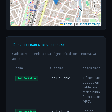
Leaflet
|
©
OpenStreetMap
📋 ACTIVIDADES REGISTRADAS
Cada actividad enlaza a su página oficial con la normativa
aplicable.
TIPO
SUBTIPO
DESCRIPCIÓN
Infraestructura
Red De Cable
Red De Cable
basada en
cable coaxial o
redes híbridas
fibra-coaxial
(HFC).
Red de
Red De Fibra
Red De Fibra