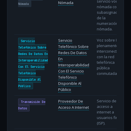
servicio vocal
Nómada
Nómada
nómada con
subasignación
de la
numeración
nómada.
Voz sobre IP
Servicio
Servicio
plenamente
Telefónico Sobre
Telefónico Sobre
interconectada
Redes De Datos
Redes De Datos En
con la red
En
Interoperabilidad
telefónica
Interoperabilidad
Con El Servicio
pública
Con El Servicio
conmutada.
Telefónico
Telefónico
Disponible Al
Disponible Al
Público
Público
Servicio de
Proveedor De
Transmisión De
acceso a
Acceso A Internet
Datos
internet a
usuarios finales
(ISP).