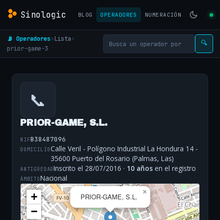
Sinologic
BLOG
OPERADORES
NUMERACIÓN
📡 Operadores
›
Lista
›
🔍
prior-game-3
📞
PRIOR-GAME, S.L.
B38487096
NIF
Calle Veril - Polígono Industrial La Hondura 14 -
DOMICILIO
35600 Puerto del Rosario (Palmas, Las)
Inscrito el 28/07/2016 ·
10 años
en el registro
ANTIGÜEDAD
Nacional
ÁMBITO
×
+
PRIOR-GAME, S.L.
−