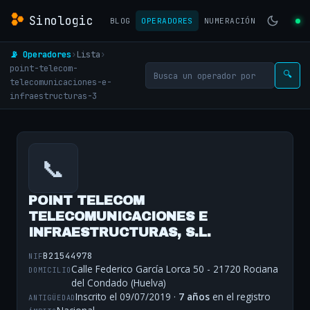
Sinologic
BLOG
OPERADORES
NUMERACIÓN
📡 Operadores
›
Lista
›
point-telecom-
🔍
telecomunicaciones-e-
infraestructuras-3
📞
POINT TELECOM
TELECOMUNICACIONES E
INFRAESTRUCTURAS, S.L.
B21544978
NIF
Calle Federico García Lorca 50 - 21720 Rociana
DOMICILIO
del Condado (Huelva)
Inscrito el 09/07/2019 ·
7 años
en el registro
ANTIGÜEDAD