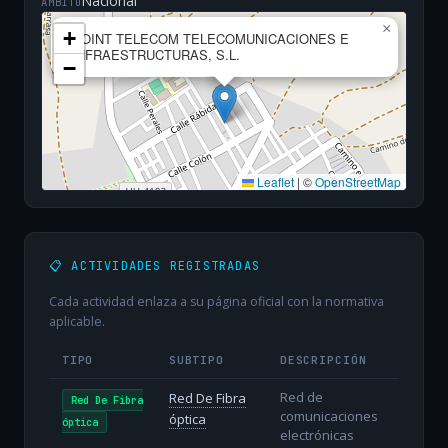
Nacional
ÁMBITO
×
+
POINT TELECOM TELECOMUNICACIONES E
INFRAESTRUCTURAS, S.L.
−
Leaflet
|
©
OpenStreetMap
📋 ACTIVIDADES REGISTRADAS
Cada actividad enlaza a su página oficial con la normativa
aplicable.
TIPO
SUBTIPO
DESCRIPCIÓN
Red de
Red De Fibra
Red De Fibra
comunicaciones
óptica
óptica
electrónicas