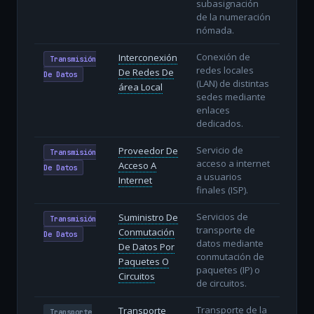
subasignación
de la numeración
nómada.
Conexión de
Interconexión
Transmisión
redes locales
De Redes De
De Datos
(LAN) de distintas
área Local
sedes mediante
enlaces
dedicados.
Servicio de
Proveedor De
Transmisión
acceso a internet
Acceso A
De Datos
a usuarios
Internet
finales (ISP).
Servicios de
Suministro De
Transmisión
transporte de
Conmutación
De Datos
datos mediante
De Datos Por
conmutación de
Paquetes O
paquetes (IP) o
Circuitos
de circuitos.
Transporte de la
Transporte
Transporte