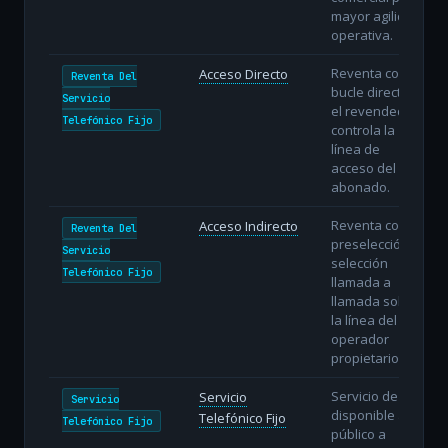
mayor agilidad
operativa.
Reventa con
Acceso Directo
Reventa Del
bucle directo:
Servicio
el revendedor
Telefónico Fijo
controla la
línea de
acceso del
abonado.
Reventa con
Acceso Indirecto
Reventa Del
preselección o
Servicio
selección
Telefónico Fijo
llamada a
llamada sobre
la línea del
operador
propietario.
Servicio de voz
Servicio
Servicio
disponible al
Telefónico Fijo
Telefónico Fijo
público a