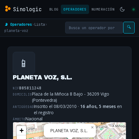
Sinologic
BLOG
OPERADORES
NUMERACIÓN
📡 Operadores
›
Lista
›
🔍
planeta-voz
📱
PLANETA VOZ, S.L.
B85811248
NIF
Plaza de la Miñoca 8 Bajo - 36209 Vigo
DOMICILIO
(Pontevedra)
Inscrito el 08/03/2010 ·
16 años, 5 meses
en
ANTIGÜEDAD
el registro
Nacional
ÁMBITO
×
+
PLANETA VOZ, S.L.