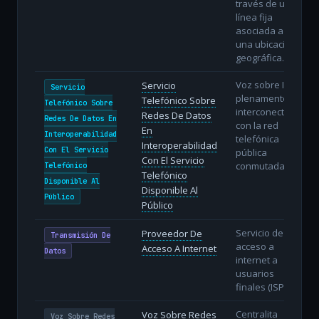
través de una
línea fija
asociada a
una ubicación
geográfica.
Voz sobre IP
Servicio
Servicio
plenamente
Telefónico Sobre
Telefónico Sobre
interconectada
Redes De Datos
Redes De Datos En
con la red
En
Interoperabilidad
telefónica
Interoperabilidad
Con El Servicio
pública
Con El Servicio
conmutada.
Telefónico
Telefónico
Disponible Al
Disponible Al
Público
Público
Servicio de
Proveedor De
Transmisión De
acceso a
Acceso A Internet
Datos
internet a
usuarios
finales (ISP).
Centralita
Voz Sobre Redes
Voz Sobre Redes