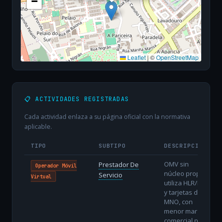
−
Leaflet
|
©
OpenStreetMap
📋 ACTIVIDADES REGISTRADAS
Cada actividad enlaza a su página oficial con la normativa
aplicable.
TIPO
SUBTIPO
DESCRIPCIÓN
OMV sin
Prestador De
Operador Móvil
núcleo propio:
Servicio
Virtual
utiliza HLR/HSS
y tarjetas del
MNO, con
menor margen
comercial pero