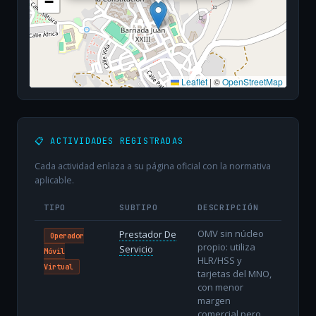
−
Leaflet
|
©
OpenStreetMap
📋 ACTIVIDADES REGISTRADAS
Cada actividad enlaza a su página oficial con la normativa
aplicable.
TIPO
SUBTIPO
DESCRIPCIÓN
OMV sin núcleo
Prestador De
Operador
propio: utiliza
Servicio
Móvil
HLR/HSS y
Virtual
tarjetas del MNO,
con menor
margen
comercial pero