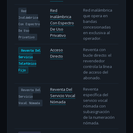
Red inalámbrica
Red
Red
que opera en
Inalámbrica
Inalámbrica
bandas
Con Espectro
Con Espectro
concesionadas
De Uso
De Uso
en exclusiva al
Privativo
Privativo
operador.
Reventa con
Acceso
Reventa Del
bucle directo: el
Directo
Servicio
revendedor
Telefónico
controla la línea
Fijo
de acceso del
abonado.
Reventa
Reventa Del
Reventa Del
específica del
Servicio Vocal
Servicio
servicio vocal
Nómada
Vocal Nómada
nómada con
subasignación
de la numeración
nómada.