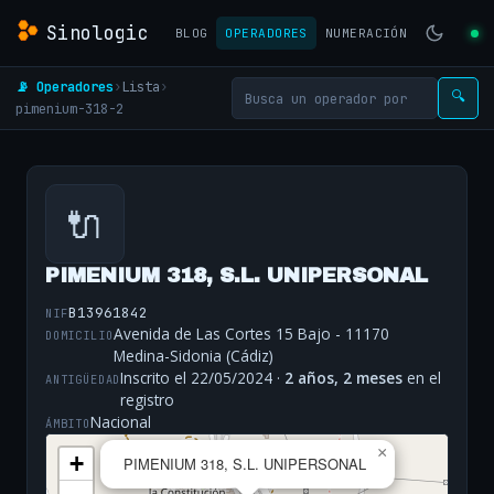
Sinologic
BLOG
OPERADORES
NUMERACIÓN
📡 Operadores
›
Lista
›
🔍
pimenium-318-2
🔌
PIMENIUM 318, S.L. UNIPERSONAL
B13961842
NIF
Avenida de Las Cortes 15 Bajo - 11170
DOMICILIO
Medina-Sidonia (Cádiz)
Inscrito el 22/05/2024 ·
2 años, 2 meses
en el
ANTIGÜEDAD
registro
Nacional
ÁMBITO
×
+
PIMENIUM 318, S.L. UNIPERSONAL