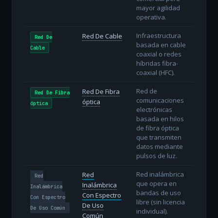
mayor agilidad
operativa.
Infraestructura
Red De Cable
Red De
basada en cable
Cable
coaxial o redes
híbridas fibra-
coaxial (HFC).
Red de
Red De Fibra
Red De Fibra
comunicaciones
óptica
óptica
electrónicas
basada en hilos
de fibra óptica
que transmiten
datos mediante
pulsos de luz.
Red inalámbrica
Red
Red
que opera en
Inalámbrica
Inalámbrica
bandas de uso
Con Espectro
Con Espectro
libre (sin licencia
De Uso
De Uso Común
individual).
Común