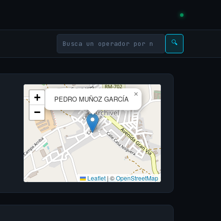
🔍
×
+
PEDRO MUÑOZ GARCÍA
−
Leaflet
|
©
OpenStreetMap