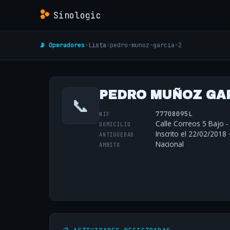
Sinologic
📡 Operadores
›
Lista
›
pedro-munoz-garcia-2
PEDRO MUÑOZ GA
📞
77708095L
NIF
Calle Correos 5 Bajo -
DOMICILIO
Inscrito el 22/02/2018 
ANTIGÜEDAD
Nacional
ÁMBITO