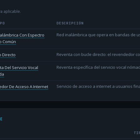
a aplicable.
IPO
DESCRIPCIÓN
Red inalámbrica que opera en bandas de uso l
alámbrica Con Espectro
o Común
Reventa con bucle directo: el revendedor co
 Directo
Reventa específica del servicio vocal nóm
a Del Servicio Vocal
da
Servicio de acceso a internet a usuarios fina
dor De Acceso A Internet
DE
TI