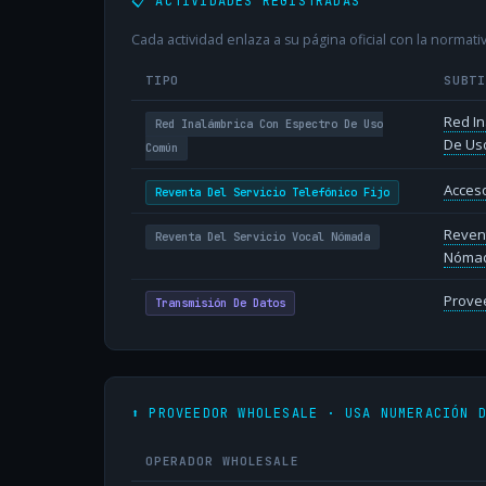
📋 ACTIVIDADES REGISTRADAS
Cada actividad enlaza a su página oficial con la normativ
TIPO
SUBT
Red In
Red Inalámbrica Con Espectro De Uso
De Us
Común
Acceso
Reventa Del Servicio Telefónico Fijo
Revent
Reventa Del Servicio Vocal Nómada
Nóma
Provee
Transmisión De Datos
⬆️ PROVEEDOR WHOLESALE · USA NUMERACIÓN 
OPERADOR WHOLESALE