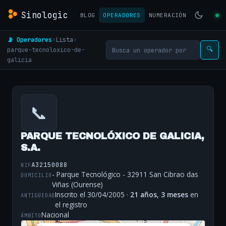
Sinologic
BLOG
OPERADORES
NUMERACIÓN
📡 Operadores
›
Lista
›
parque-tecnoloxico-de-
🔍
galicia
📞
PARQUE TECNOLÓXICO DE GALICIA,
S.A.
A32150088
NIF
- Parque Tecnológico - 32911 San Cibrao das
DOMICILIO
Viñas (Ourense)
Inscrito el 30/04/2005 ·
21 años, 3 meses
en
ANTIGÜEDAD
el registro
Nacional
ÁMBITO