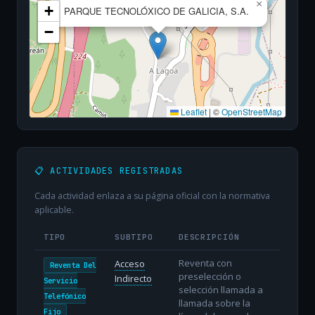
×
+
PARQUE TECNOLÓXICO DE GALICIA, S.A.
−
Leaflet
|
©
OpenStreetMap
📋 ACTIVIDADES REGISTRADAS
Cada actividad enlaza a su página oficial con la normativa
aplicable.
TIPO
SUBTIPO
DESCRIPCIÓN
Reventa con
Acceso
Reventa Del
preselección o
Indirecto
Servicio
selección llamada a
Telefónico
llamada sobre la
Fijo