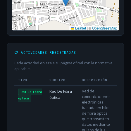
Leaflet
|
©
OpenStreetMap
📋 ACTIVIDADES REGISTRADAS
Cada actividad enlaza a su página oficial con la normativa
aplicable.
TIPO
SUBTIPO
DESCRIPCIÓN
Red de
Red De Fibra
Red De Fibra
comunicaciones
óptica
óptica
electrónicas
basada en hilos
de fibra óptica
que transmiten
datos mediante
pulsos de luz.