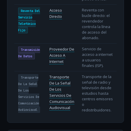
Reventa con
Acceso
Reventa Del
bucle directo: el
Directo
Servicio
revendedor
Telefónico
controla la línea
Fijo
de acceso del
abonado.
Servicio de
Proveedor De
Transmisión
acceso a internet
Acceso A
De Datos
a usuarios
Internet
finales (ISP).
Transporte de la
Transporte
Transporte
señal de radio y
De La Señal
De La Señal
televisión desde
De Los
De Los
estudios hasta
Servicios De
Servicios De
centros emisores
Comunicación
Comunicación
o
Audiovisual
redistribuidores.
Audiovisual