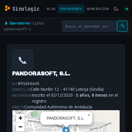
Sinologic
BLOG
OPERADORES
NUMERACIÓN
📡 Operadores
›
Lista
›
🔍
pandorasoft-2
📞
PANDORASOFT, S.L.
B91656645
NIF
Calle Murillo 12 - 41740 Lebrija (Sevilla)
DOMICILIO
Inscrito el 02/12/2020 ·
5 años, 8 meses
en el
ANTIGÜEDAD
registro
Comunidad Autónoma de Andalucía
ÁMBITO
×
+
PANDORASOFT, S.L.
−