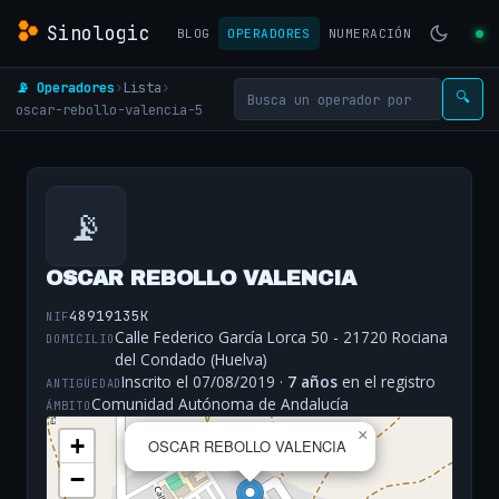
Sinologic
BLOG
OPERADORES
NUMERACIÓN
📡 Operadores
›
Lista
›
🔍
oscar-rebollo-valencia-5
📡
OSCAR REBOLLO VALENCIA
48919135K
NIF
Calle Federico García Lorca 50 - 21720 Rociana
DOMICILIO
del Condado (Huelva)
Inscrito el 07/08/2019 ·
7 años
en el registro
ANTIGÜEDAD
Comunidad Autónoma de Andalucía
ÁMBITO
×
+
OSCAR REBOLLO VALENCIA
−