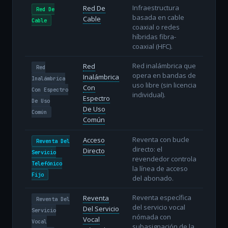
Infraestructura
Red De
Red De
basada en cable
Cable
Cable
coaxial o redes
híbridas fibra-
coaxial (HFC).
Red inalámbrica que
Red
Red
opera en bandas de
Inalámbrica
Inalámbrica
uso libre (sin licencia
Con
Con Espectro
individual).
Espectro
De Uso
De Uso
Común
Común
Reventa con bucle
Acceso
Reventa Del
directo: el
Directo
Servicio
revendedor controla
Telefónico
la línea de acceso
Fijo
del abonado.
Reventa específica
Reventa
Reventa Del
del servicio vocal
Del Servicio
Servicio
nómada con
Vocal
Vocal
subasignación de la