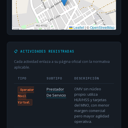
Leaflet
|
©
OpenStreetMap
📋 ACTIVIDADES REGISTRADAS
Cada actividad enlaza a su página oficial con la normativa
aplicable.
TIPO
SUBTIPO
DESCRIPCIÓN
OMV sin núcleo
Prestador
Operador
propio: utiliza
De Servicio
Móvil
HLR/HSS y tarjetas
Virtual
del MNO, con menor
margen comercial
pero mayor agilidad
operativa.