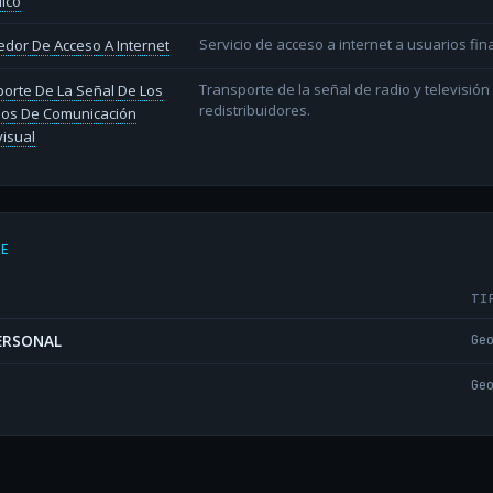
lico
Servicio de acceso a internet a usuarios fina
dor De Acceso A Internet
Transporte de la señal de radio y televisió
orte De La Señal De Los
redistribuidores.
ios De Comunicación
isual
DE
TI
PERSONAL
Ge
Ge