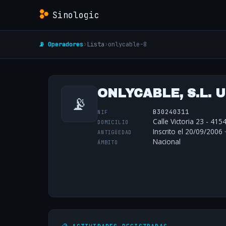
Sinologic
📡 Operadores
›
Lista
›
onlycable-8
ONLYCABLE, S.L. 
📡
B30240311
NIF
Calle Victoria 23 - 415
DOMICILIO
Inscrito el 20/09/2006 
ANTIGÜEDAD
Nacional
ÁMBITO