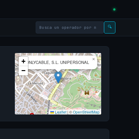
🔍
×
+
ONLYCABLE, S.L. UNIPERSONAL
−
Leaflet
|
©
OpenStreetMap