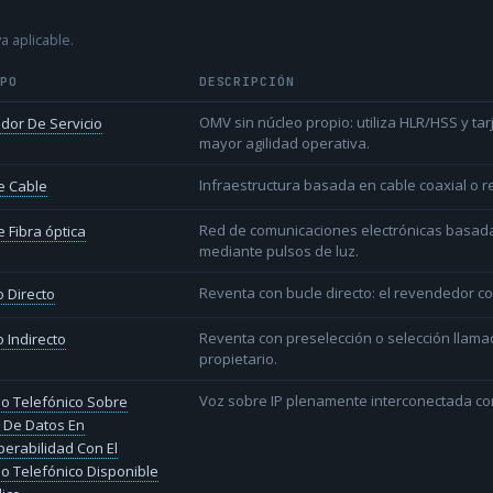
a aplicable.
IPO
DESCRIPCIÓN
OMV sin núcleo propio: utiliza HLR/HSS y t
dor De Servicio
mayor agilidad operativa.
Infraestructura basada en cable coaxial o re
e Cable
Red de comunicaciones electrónicas basada 
 Fibra óptica
mediante pulsos de luz.
Reventa con bucle directo: el revendedor co
 Directo
Reventa con preselección o selección llama
 Indirecto
propietario.
Voz sobre IP plenamente interconectada con
io Telefónico Sobre
 De Datos En
perabilidad Con El
io Telefónico Disponible