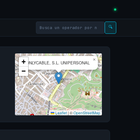
🔍
×
+
ONLYCABLE, S.L. UNIPERSONAL
−
Leaflet
|
©
OpenStreetMap