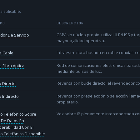
a aplicable.
IPO
DESCRIPCIÓN
OMV sin núcleo propio: utiliza HLR/HSS y t
dor De Servicio
mayor agilidad operativa.
Infraestructura basada en cable coaxial o re
e Cable
Red de comunicaciones electrónicas basada 
 Fibra óptica
mediante pulsos de luz.
Reventa con bucle directo: el revendedor co
 Directo
Reventa con preselección o selección llama
 Indirecto
propietario.
Voz sobre IP plenamente interconectada con
io Telefónico Sobre
 De Datos En
perabilidad Con El
io Telefónico Disponible