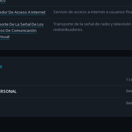
lico
Servicio de acceso a internet a usuarios fina
dor De Acceso A Internet
Transporte de la señal de radio y televisió
orte De La Señal De Los
redistribuidores.
ios De Comunicación
isual
DE
TI
PERSONAL
Ge
Ge