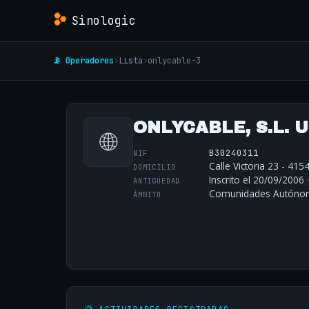
Sinologic
📡 Operadores
›
Lista
›
onlycable-3
ONLYCABLE, S.L. 
🌐
B30240311
NIF
Calle Victoria 23 - 415
DOMICILIO
Inscrito el 20/09/2006 
ANTIGÜEDAD
Comunidades Autónoma
ÁMBITO