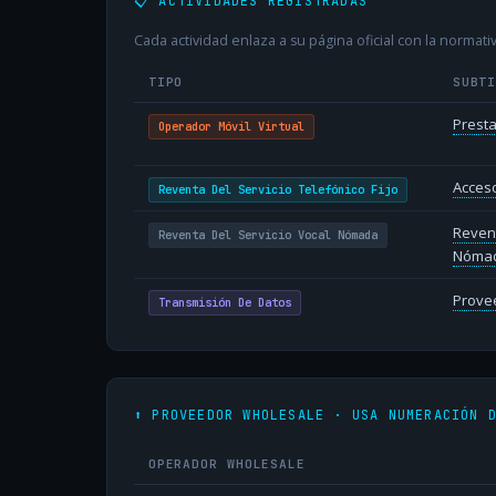
📋 ACTIVIDADES REGISTRADAS
Cada actividad enlaza a su página oficial con la normativ
TIPO
SUBT
Presta
Operador Móvil Virtual
Acceso
Reventa Del Servicio Telefónico Fijo
Revent
Reventa Del Servicio Vocal Nómada
Nóma
Provee
Transmisión De Datos
⬆️ PROVEEDOR WHOLESALE · USA NUMERACIÓN 
OPERADOR WHOLESALE