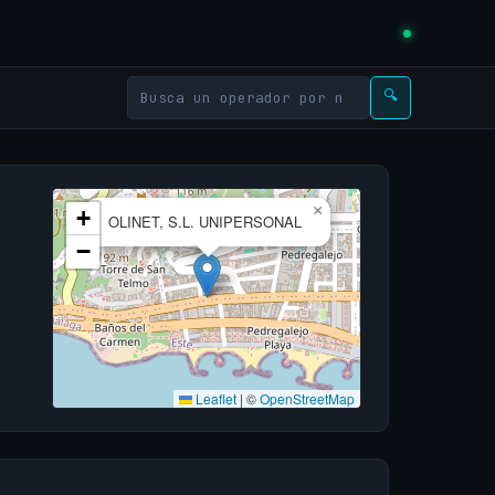
🔍
×
+
OLINET, S.L. UNIPERSONAL
−
Leaflet
|
©
OpenStreetMap