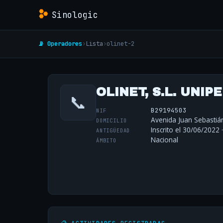
Sinologic
📡 Operadores
›
Lista
›
olinet-2
OLINET, S.L. UNI
📞
B29194503
NIF
Avenida Juan Sebastiá
DOMICILIO
Inscrito el 30/06/2022 
ANTIGÜEDAD
Nacional
ÁMBITO