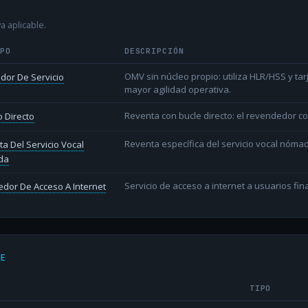
a aplicable.
IPO
DESCRIPCIÓN
OMV sin núcleo propio: utiliza HLR/HSS y t
dor De Servicio
mayor agilidad operativa.
Reventa con bucle directo: el revendedor co
 Directo
Reventa específica del servicio vocal nóm
a Del Servicio Vocal
da
Servicio de acceso a internet a usuarios fina
dor De Acceso A Internet
DE
TIPO