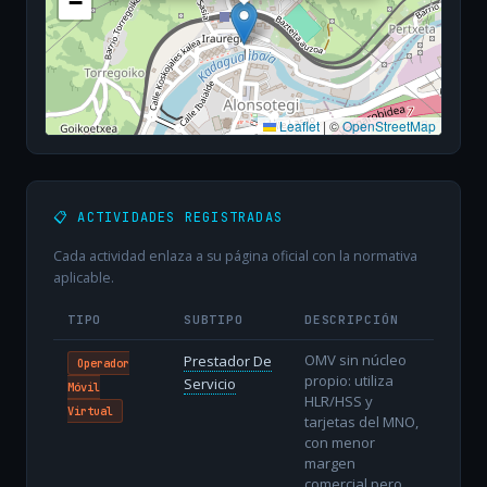
−
Leaflet
|
©
OpenStreetMap
📋 ACTIVIDADES REGISTRADAS
Cada actividad enlaza a su página oficial con la normativa
aplicable.
TIPO
SUBTIPO
DESCRIPCIÓN
OMV sin núcleo
Prestador De
Operador
propio: utiliza
Servicio
Móvil
HLR/HSS y
Virtual
tarjetas del MNO,
con menor
margen
comercial pero