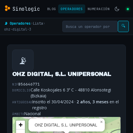
Sinologic
BLOG
OPERADORES
NUMERACIÓN
📡 Operadores
›
Lista
›
🔍
ohz-digital-3
📡
OHZ DIGITAL, S.L. UNIPERSONAL
B56646771
NIF
Calle Koskojales 6 3º C - 48810 Alonsotegi
DOMICILIO
(Bizkaia)
Inscrito el 30/04/2024 ·
2 años, 3 meses
en el
ANTIGÜEDAD
registro
Nacional
ÁMBITO
×
+
OHZ DIGITAL, S.L. UNIPERSONAL