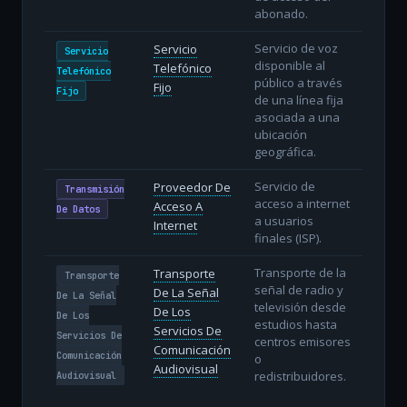
abonado.
Servicio de voz
Servicio
Servicio
disponible al
Telefónico
Telefónico
público a través
Fijo
Fijo
de una línea fija
asociada a una
ubicación
geográfica.
Servicio de
Proveedor De
Transmisión
acceso a internet
Acceso A
De Datos
a usuarios
Internet
finales (ISP).
Transporte de la
Transporte
Transporte
señal de radio y
De La Señal
De La Señal
televisión desde
De Los
De Los
estudios hasta
Servicios De
Servicios De
centros emisores
Comunicación
Comunicación
o
Audiovisual
redistribuidores.
Audiovisual