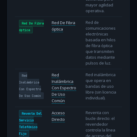
mayor agilidad
operativa.
Red de
Red De Fibra
Red De Fibra
comunicaciones
óptica
óptica
electrónicas
basada en hilos
de fibra óptica
que transmiten
datos mediante
pulsos de luz.
Red inalámbrica
Red
Red
que opera en
Inalámbrica
Inalámbrica
bandas de uso
Con Espectro
Con Espectro
libre (sin licencia
De Uso
De Uso Común
individual).
Común
Reventa con
Acceso
Reventa Del
bucle directo: el
Directo
Servicio
revendedor
Telefónico
controla la línea
Fijo
de acceso del